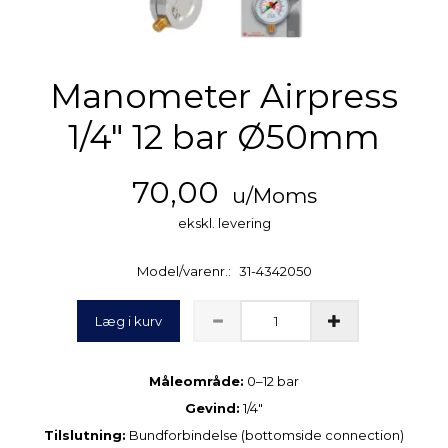
Manometer Airpress
1/4" 12 bar Ø50mm
70,00
u/Moms
ekskl. levering
Model/varenr.:
31-4342050
Læg i kurv
Måleområde:
0–12 bar
Gevind:
1/4"
Tilslutning:
Bundforbindelse (bottomside connection)