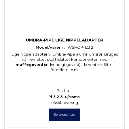
UMBRA-PIPE LIGE NIPPELADAPTER
Model/varenr.:
WSHOP-12312
Lige nippeladapter til Umbra-Pipe aluminiumsrør. Bruges
når rørnettet skal tilsluttes komponenter med
muffegevind
(indvendigt gevind) – fx ventiler, filtre,
fordelere m.m.
Pris fra
97,23
u/Moms
ekskl. levering
Se produktet