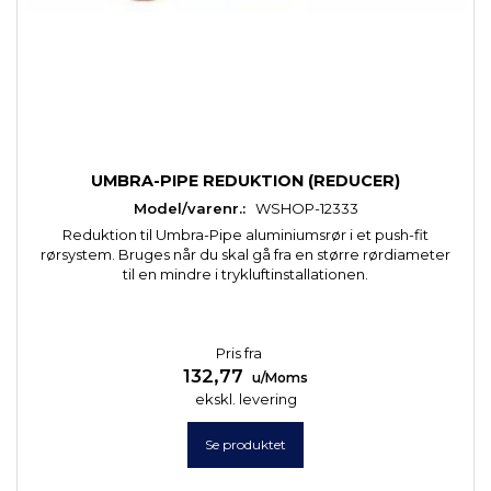
UMBRA-PIPE REDUKTION (REDUCER)
Model/varenr.:
WSHOP-12333
Reduktion til Umbra-Pipe aluminiumsrør i et push-fit
rørsystem. Bruges når du skal gå fra en større rørdiameter
til en mindre i trykluftinstallationen.
Pris fra
132,77
u/Moms
ekskl. levering
Se produktet