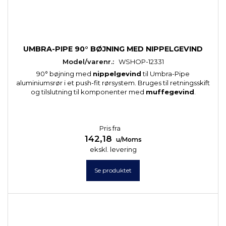
UMBRA-PIPE 90° BØJNING MED NIPPELGEVIND
Model/varenr.:
WSHOP-12331
90° bøjning med
nippelgevind
til Umbra-Pipe
aluminiumsrør i et push-fit rørsystem. Bruges til retningsskift
og tilslutning til komponenter med
muffegevind
.
Pris fra
142,18
u/Moms
ekskl. levering
Se produktet