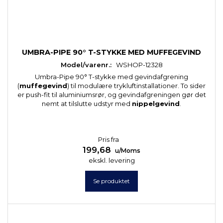
UMBRA-PIPE 90° T-STYKKE MED MUFFEGEVIND
Model/varenr.:
WSHOP-12328
Umbra-Pipe 90° T-stykke med gevindafgrening
(
muffegevind
) til modulære trykluftinstallationer. To sider
er push-fit til aluminiumsrør, og gevindafgreningen gør det
nemt at tilslutte udstyr med
nippelgevind
.
Pris fra
199,68
u/Moms
ekskl. levering
Se produktet