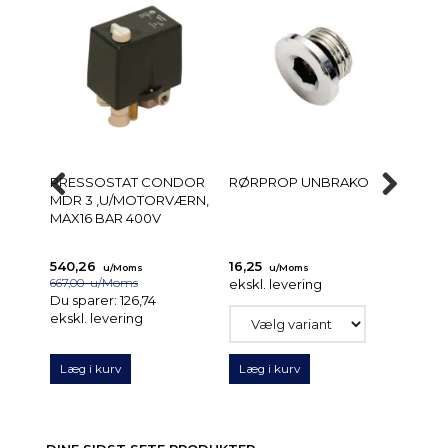
PRESSOSTAT CONDOR
RØRPROP UNBRAKO
KONTR
MDR 3 ,U/MOTORVÆRN,
UDVEN
MAX16 BAR 400V
VITON
540,26
16,25
233,
u/Moms
u/Moms
667,00
u/Moms
ekskl. levering
ekskl.
Du sparer:
126,74
ekskl. levering
Læg i kurv
Læg i kurv
Læg 