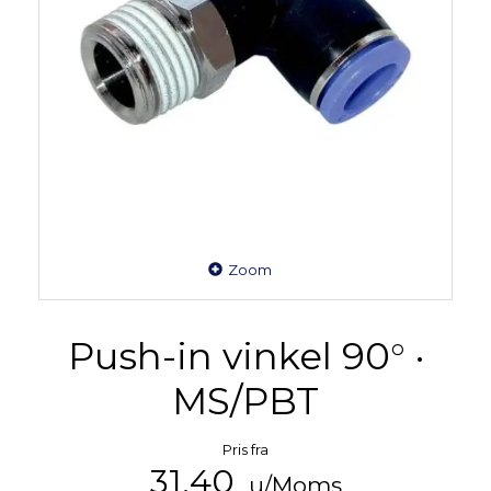
Zoom
Push-in vinkel 90° ·
MS/PBT
Pris fra
31,40
u/Moms