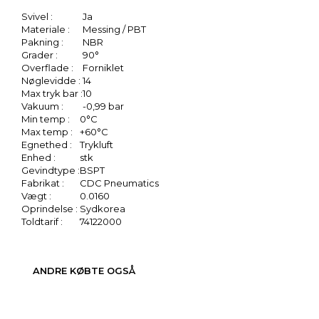
Svivel :
Ja
Materiale :
Messing / PBT
Pakning :
NBR
Grader :
90°
Overflade :
Forniklet
Nøglevidde :
14
Max tryk bar :
10
Vakuum :
-0,99 bar
Min temp :
0°C
Max temp :
+60°C
Egnethed :
Trykluft
Enhed :
stk
Gevindtype :
BSPT
Fabrikat :
CDC Pneumatics
Vægt :
0.0160
Oprindelse :
Sydkorea
Toldtarif :
74122000
ANDRE KØBTE OGSÅ