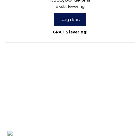
u/Moms
ekskl. levering
Læg i kurv
GRATIS levering!