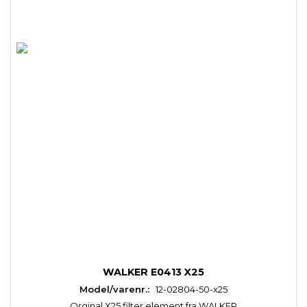
WALKER E0413 X25
Model/varenr.:
12-02804-50-x25
Orginal X25 filter element fra WALKER