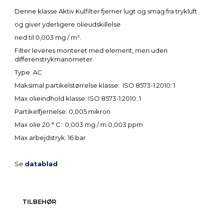
Denne klasse Aktiv Kulfilter fjerner lugt og smag fra trykluft
og giver yderligere olieudskillelse
ned til 0,003 mg / m³.
Filter leveres monteret med element, men uden
differenstrykmanometer.
Type: AC
Maksimal partikelstørrelse klasse: ISO 8573-1:2010: 1
Max olieindhold klasse: ISO 8573-1:2010: 1
Partikelfjernelse: 0,005 mikron
Max olie 20 ° C: 0,003 mg / m 0,003 ppm
Max arbejdstryk: 16 bar
Se
datablad
TILBEHØR