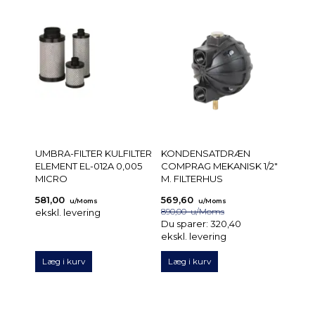
UMBRA-FILTER KULFILTER
KONDENSATDRÆN
ELEMENT EL-012A 0,005
COMPRAG MEKANISK 1/2"
MICRO
M. FILTERHUS
581,00
569,60
u/Moms
u/Moms
ekskl. levering
890,00
u/Moms
Du sparer:
320,40
ekskl. levering
Læg i kurv
Læg i kurv