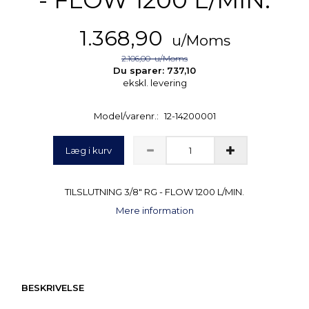
1.368,90
u/Moms
2.106,00
u/Moms
Du sparer:
737,10
ekskl. levering
Model/varenr.:
12-14200001
Læg i kurv
TILSLUTNING 3/8" RG - FLOW 1200 L/MIN.
Mere information
BESKRIVELSE