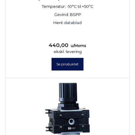
Temperatur: -10°C til +50ºC
Gevind: BSPP
Hent
datablad
440,00
u/Moms
ekskl. levering
Se produktet