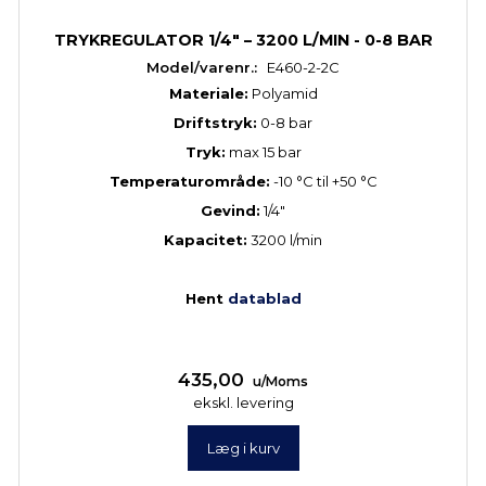
TRYKREGULATOR 1/4" – 3200 L/MIN - 0-8 BAR
Model/varenr.:
E460-2-2C
Materiale:
Polyamid
Driftstryk:
0-8 bar
Tryk:
max 15 bar
Temperaturområde:
-10 °C til +50 °C
Gevind:
1/4"
Kapacitet:
3200 l/min
Hent
datablad
435,00
u/Moms
ekskl. levering
Læg i kurv