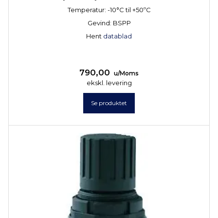
Temperatur: -10°C til +50ºC
Gevind: BSPP
Hent
datablad
790,00
u/Moms
ekskl. levering
Se produktet