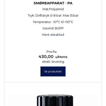
SMØREAPPARAT · PA
Mat:Polyamid
Tryk: Driftstryk 0-8 bar. Max 15 bar
Temperatur: -10°C til +50ºC
Gevind: BSPP
Hent
datablad
Pris fra
430,00
u/Moms
ekskl. levering
Se produktet