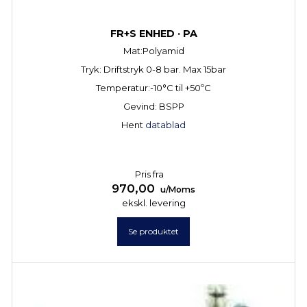
FR+S ENHED · PA
Mat:Polyamid
Tryk: Driftstryk 0-8 bar. Max 15bar
Temperatur:-10°C til +50ºC
Gevind: BSPP
Hent
datablad
Pris fra
970,00
u/Moms
ekskl. levering
Se produktet