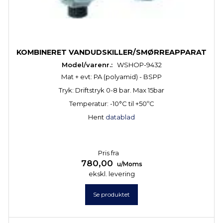
KOMBINERET VANDUDSKILLER/SMØRREAPPARAT
Model/varenr.:
WSHOP-9432
Mat + evt: PA (polyamid) - BSPP
Tryk: Driftstryk 0-8 bar. Max 15bar
Temperatur: -10°C til +50ºC
Hent
datablad
Pris fra
780,00
u/Moms
ekskl. levering
Se produktet