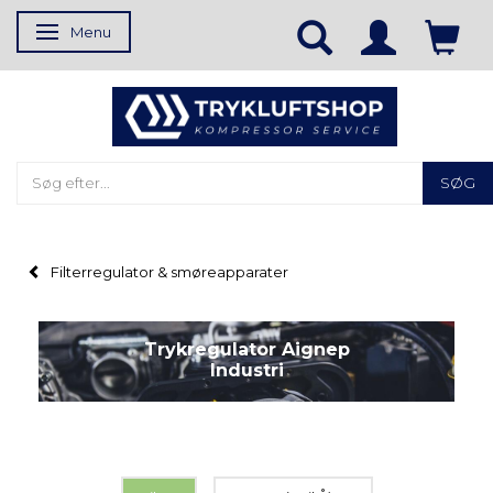
Menu
Skifte navigation
SØG
Filterregulator & smøreapparater
Trykregulator Aignep
Industri