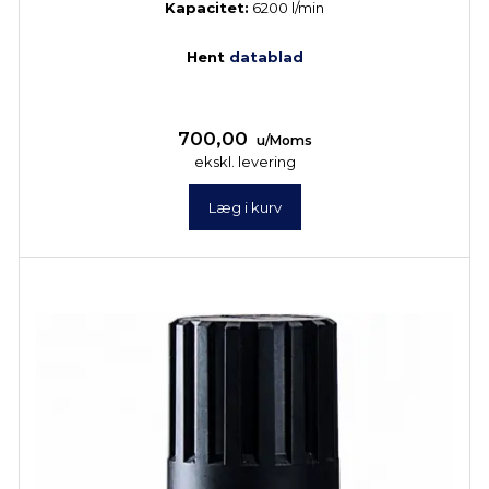
Kapacitet:
6200 l/min
Hent
datablad
700,00
u/Moms
ekskl. levering
Læg i kurv