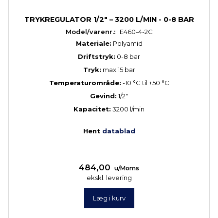
TRYKREGULATOR 1/2" – 3200 L/MIN - 0-8 BAR
Model/varenr.:
E460-4-2C
Materiale:
Polyamid
Driftstryk:
0-8 bar
Tryk:
max 15 bar
Temperaturområde:
-10 °C til +50 °C
Gevind:
1/2"
Kapacitet:
3200 l/min
Hent
datablad
484,00
u/Moms
ekskl. levering
Læg i kurv