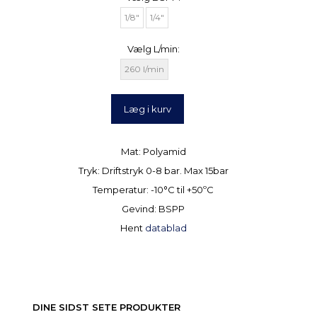
1/8"
1/4"
Vælg
L/min:
260 l/min
Læg i kurv
Mat: Polyamid
Tryk: Driftstryk 0-8 bar. Max 15bar
Temperatur: -10°C til +50ºC
Gevind: BSPP
Hent
datablad
DINE SIDST SETE PRODUKTER