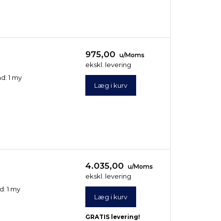
975,00
u/Moms
ekskl. levering
ad: 1 my
Læg i kurv
4.035,00
u/Moms
ekskl. levering
d: 1 my
Læg i kurv
GRATIS levering!