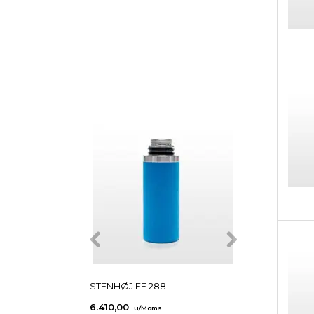
NYHEDER PÅ
SHOPPEN
STENHØJ FF 288
STENHØJ FF 19
6.410,00
5.040,00
u/Moms
u/Mom