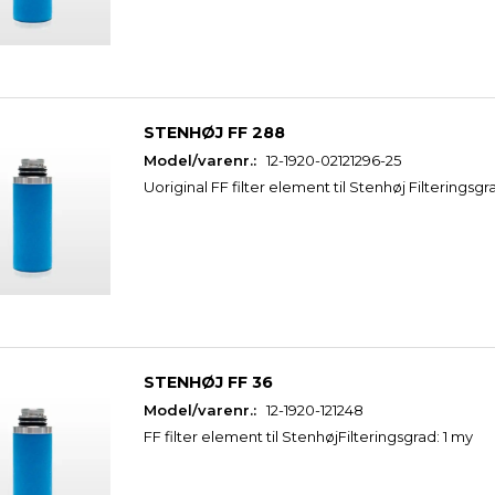
STENHØJ FF 288
Model/varenr.:
12-1920-02121296-25
Uoriginal FF filter element til Stenhøj Filteringsgr
STENHØJ FF 36
Model/varenr.:
12-1920-121248
FF filter element til StenhøjFilteringsgrad: 1 my
2
STENHØJ FF 144
STENHØJ FF 108
4.035,00
3.445,00
s
u/Moms
u/Moms