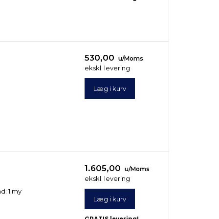
530,00
u/Moms
ekskl. levering
Læg i kurv
1.605,00
u/Moms
ekskl. levering
ad: 1 my
Læg i kurv
GRATIS levering!