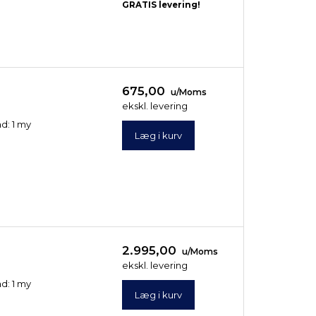
GRATIS levering!
675,00
u/Moms
ekskl. levering
ad: 1 my
Læg i kurv
2.995,00
u/Moms
ekskl. levering
ad: 1 my
Læg i kurv