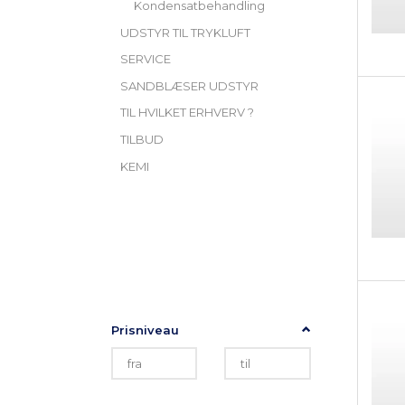
Kondensatbehandling
UDSTYR TIL TRYKLUFT
SERVICE
SANDBLÆSER UDSTYR
TIL HVILKET ERHVERV ?
TILBUD
KEMI
Skifte
TILPAS UDVALG
filter
Prisniveau