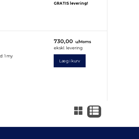
GRATIS levering!
730,00
u/Moms
ekskl. levering
d: 1 my
Læg i kurv