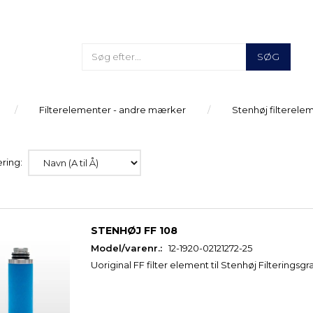
SØG
Filterelementer - andre mærker
Stenhøj filterele
ring:
STENHØJ FF 108
Model/varenr.:
12-1920-02121272-25
Uoriginal FF filter element til Stenhøj Filteringsgr