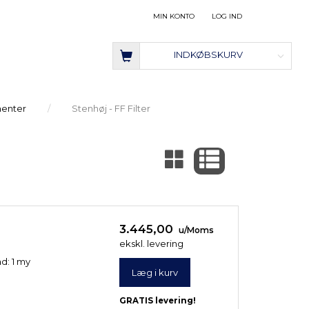
MIN KONTO
LOG IND
INDKØBSKURV
menter
Stenhøj - FF Filter
3.445,00
u/Moms
ekskl. levering
ad: 1 my
Læg i kurv
GRATIS levering!