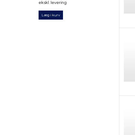
ekskl. levering
ekskl. levering
Læg i kurv
Læg i kurv