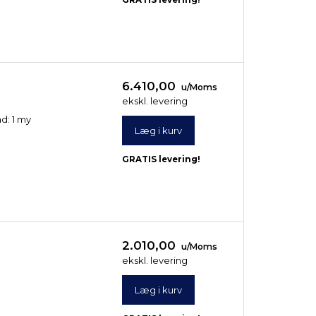
6.410,00
u/Moms
ekskl. levering
ad: 1 my
Læg i kurv
GRATIS levering!
2.010,00
u/Moms
ekskl. levering
STENHØJ FF 72
STENHØJ FF 48
Læg i kurv
2.995,00
2.495,00
u/Moms
u/Moms