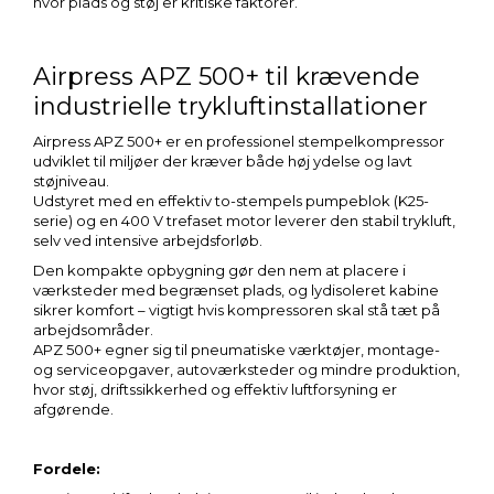
hvor plads og støj er kritiske faktorer.
Airpress APZ 500+ til krævende
industrielle trykluftinstallationer
Airpress APZ 500+ er en professionel stempelkompressor
udviklet til miljøer der kræver både høj ydelse og lavt
støjniveau.
Udstyret med en effektiv to-stempels pumpeblok (K25-
serie) og en 400 V trefaset motor leverer den stabil trykluft,
selv ved intensive arbejdsforløb.
Den kompakte opbygning gør den nem at placere i
værksteder med begrænset plads, og lydisoleret kabine
sikrer komfort – vigtigt hvis kompressoren skal stå tæt på
arbejdsområder.
APZ 500+ egner sig til pneumatiske værktøjer, montage-
og serviceopgaver, autoværksteder og mindre produktion,
hvor støj, driftssikkerhed og effektiv luftforsyning er
afgørende.
Fordele: