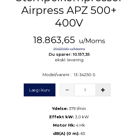
Airpress APZ 500+
400V
18.863,65
u/Moms
29.021,00
u/Moms
Du sparer:
10.157,35
ekskl. levering
Model/varenr.:
13-34250-S
Læg i kurv
Ydelse:
379 l/min
Effekt kW:
3,0 kW
Motor Hk:
4 Hk
dB(A) (0 m):
65