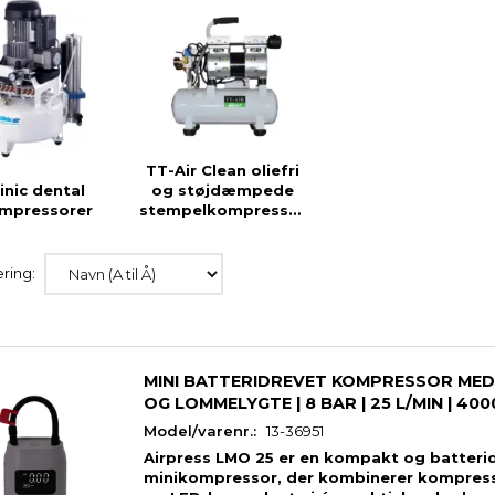
TT-Air Clean oliefri
inic dental
og støjdæmpede
mpressorer
stempelkompressorer
ring:
MINI BATTERIDREVET KOMPRESSOR ME
OG LOMMELYGTE | 8 BAR | 25 L/MIN | 400
Model/varenr.:
13-36951
Airpress LMO 25 er en kompakt og batterid
minikompressor, der kombinerer kompres