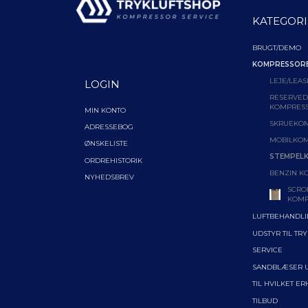
KATEGORI
BRUGT/DEMO
KOMPRESSOR
LEJE/LEAS
LOGIN
RESERVEDE
KOMPRES
MIN KONTO
SKRUEKO
ADRESSEBOG
MOBILKO
ØNSKELISTE
STEMPEL
ORDREHISTORIK
BENZIN K
NYHEDSBREV
SCRO
KOMP
LUFTBEHANDL
UDSTYR TIL TR
SERVICE
SANDBLÆSER 
TIL HVILKET E
TILBUD