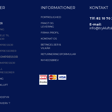
ER
INFORMATIONER
KONTAKT
FORTROLIGHED
Tlf: 82 10 70
FRAGT OG
ER
E-mail:
LEVERING
info@trykluft
ING
FIRMA PROFIL
LE TIL
KONTAKT OS
SOR
BETINGELSER &
MPRESSOR
VILKÅR
MPRESSORER
RETURNERINGSFORMULAR
KOMPRESSOR
NYHEDSBREV
OMPRESSOR
LL
RESSORER
ING
YKLUFT
UDSTYR
RHVERV ?