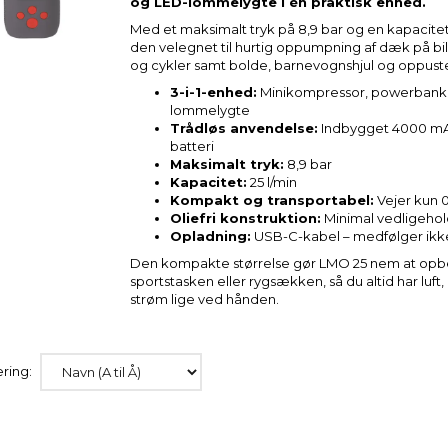
og LED-lommelygte i én praktisk enhed.
Med et maksimalt tryk på 8,9 bar og en kapacitet 
den velegnet til hurtig oppumpning af dæk på bi
og cykler samt bolde, barnevognshjul og oppusteli
3-i-1-enhed:
Minikompressor, powerbank
lommelygte
Trådløs anvendelse:
Indbygget 4000 mAh
batteri
Maksimalt tryk:
8,9 bar
Kapacitet:
25 l/min
Kompakt og transportabel:
Vejer kun 0
Oliefri konstruktion:
Minimal vedligehol
Opladning:
USB-C-kabel – medfølger ikk
Den kompakte størrelse gør LMO 25 nem at opbev
sportstasken eller rygsækken, så du altid har luft, 
strøm lige ved hånden.
ring: