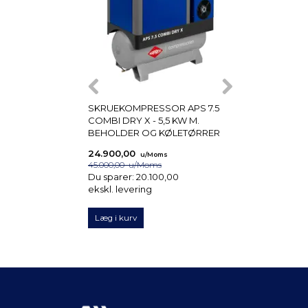
SKRUEKOMPRESSOR APS 7.5
DANFOSS CS 7
COMBI DRY X - 5,5 KW M.
PRESSOSTAT
BEHOLDER OG KØLETØRRER
24.900,00
1.580,00
u/Moms
u/Mom
45.000,00
u/Moms
ekskl. levering
Du sparer:
20.100,00
ekskl. levering
Læg i kurv
Læg i kurv