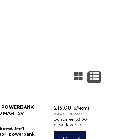
D POWERBANK
215,00
u/Moms
0 MAH | 5V
248,00
u/Moms
Du sparer:
33,00
ekskl. levering
revet 3-i-1
sor, powerbank
Læg i kurv