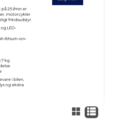
på 25 l/min er
ler, motorcykler
gt fritidsudstyr.
 og LED-
 lithium-ion-
,7 kg
delse
e
are i bilen,
lys og ekstra