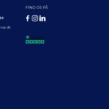
FIND OS PÅ
 20
shop.dk