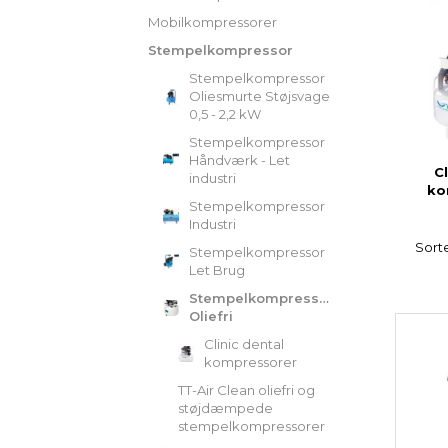
Mobilkompressorer
Stempelkompressor
Stempelkompressor
Oliesmurte Støjsvage
0,5 - 2,2 kW
Stempelkompressor
Håndværk - Let
Cl
industri
ko
Stempelkompressor
Industri
Sorte
Stempelkompressor
Let Brug
Stempelkompressor
Oliefri
Clinic dental
kompressorer
TT-Air Clean oliefri og
støjdæmpede
stempelkompressorer