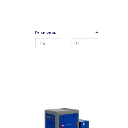
Skifte
TILPAS UDVALG
filter
Prisniveau
NYHEDER PÅ
SHOPPEN