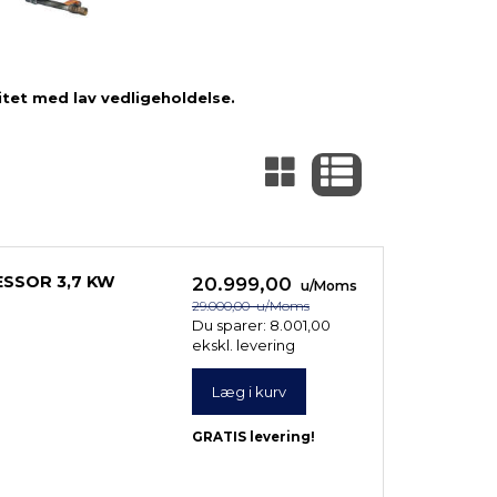
tet med lav vedligeholdelse.
ESSOR 3,7 KW
20.999,00
u/Moms
29.000,00
u/Moms
Du sparer:
8.001,00
ekskl. levering
Læg i kurv
GRATIS levering!