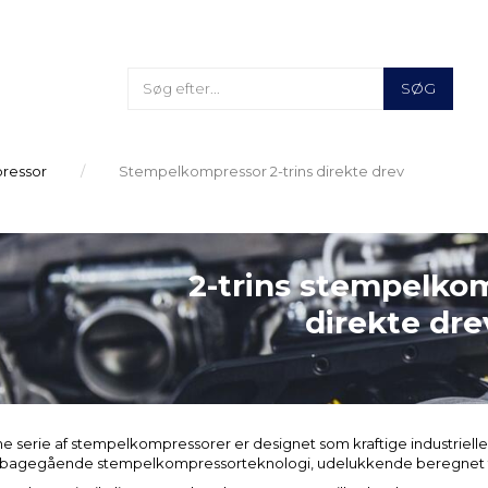
SØG
ressor
Stempelkompressor 2-trins direkte drev
2-trins stempelko
direkte dre
e serie af stempelkompressorer er designet som kraftige industriel
lbagegående stempelkompressorteknologi, udelukkende beregnet til at