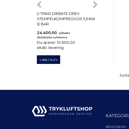
2-TRINS DIREKTE DREV
2-TRINS DIREK
STEMPELKOMPRESSOR 5,5 KW
STEMPELKOMP
12 BAR
12 BAR
24.400,00
20.999,00
u/Moms
u/M
35.000,00
u/Moms
29.000,00
u/Mom
Du sparer:
10.600,00
Du sparer:
8.00
ekskl. levering
ekskl. levering
Læg i kurv
Læg i kurv
Sorte
KATEGORI
BRUGT/DEMO