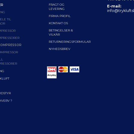
FRAGT OG
ER
E-mail:
LEVERING
info@trykluft
ING
FIRMA PROFIL
LE TIL
KONTAKT OS
SOR
BETINGELSER &
MPRESSOR
VILKÅR
MPRESSORER
RETURNERINGSFORMULAR
KOMPRESSOR
NYHEDSBREV
OMPRESSOR
LL
RESSORER
ING
YKLUFT
UDSTYR
RHVERV ?