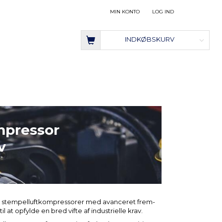
MIN KONTO
LOG IND
INDKØBSKURV
mpressor
v
le stempelluftkompressorer med avanceret frem-
 opfylde en bred vifte af industrielle krav.