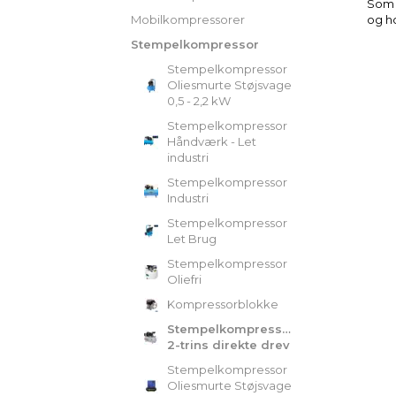
Som e
Mobilkompressorer
og ho
Stempelkompressor
Stempelkompressor
Oliesmurte Støjsvage
0,5 - 2,2 kW
Stempelkompressor
Håndværk - Let
industri
Stempelkompressor
Industri
Stempelkompressor
Let Brug
Stempelkompressor
Oliefri
Kompressorblokke
Stempelkompressor
2-trins direkte drev
Stempelkompressor
Oliesmurte Støjsvage