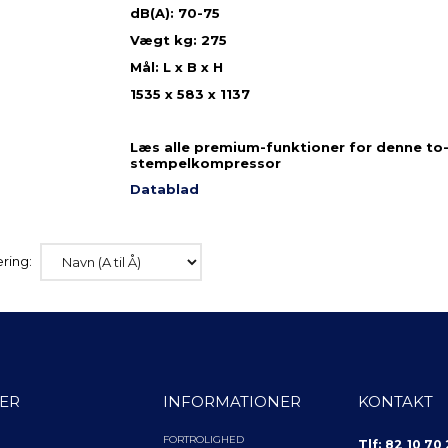
dB(A): 70-75
Vægt kg: 275
TE DREV
RESSOR 3,7 KW
Mål: L x B x H
1535 x 583 x 1137
oms
s
1,00
Læs alle premium-funktioner for denne to-
stempelkompressor
Datablad
ring:
ER
INFORMATIONER
KONTAKT
FORTROLIGHED
Tlf: 82 10 70