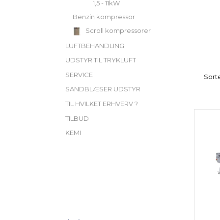
1,5 - 11kW
Benzin kompressor
Scroll kompressorer
LUFTBEHANDLING
UDSTYR TIL TRYKLUFT
SERVICE
Sorte
SANDBLÆSER UDSTYR
TIL HVILKET ERHVERV ?
TILBUD
KEMI
Skifte
TILPAS UDVALG
filter