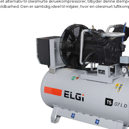
t alternativ til oliesmurte skruekompressorer, tilbyder denne stemp
ldbarhed. Den er samtidig ideel til miljøer, hvor en oliesmurt luftko