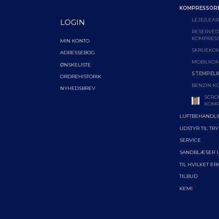
KOMPRESSOR
LEJE/LEAS
LOGIN
RESERVEDE
KOMPRES
MIN KONTO
SKRUEKO
ADRESSEBOG
MOBILKO
ØNSKELISTE
STEMPEL
ORDREHISTORIK
BENZIN K
NYHEDSBREV
SCRO
KOMP
LUFTBEHANDL
UDSTYR TIL TR
SERVICE
SANDBLÆSER 
TIL HVILKET E
TILBUD
KEMI