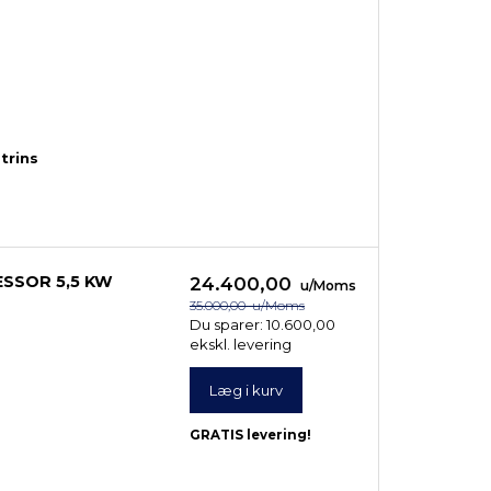
trins
SSOR 5,5 KW
24.400,00
u/Moms
35.000,00
u/Moms
Du sparer:
10.600,00
ekskl. levering
Læg i kurv
GRATIS levering!