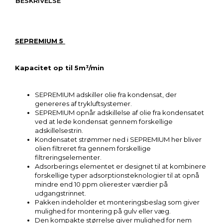
BESKRIVELSE
SEPREMIUM 5
Kapacitet op til 5m³/min
SEPREMIUM adskiller olie fra kondensat, der
genereres af trykluftsystemer.
SEPREMIUM opnår adskillelse af olie fra kondensatet
ved at lede kondensat gennem forskellige
adskillelsestrin.
Kondensatet strømmer ned i SEPREMIUM her bliver
olien filtreret fra gennem forskellige
filtreringselementer.
Adsorberings elementet er designet til at kombinere
forskellige typer adsorptionsteknologier til at opnå
mindre end 10 ppm olierester værdier på
udgangstrinnet.
Pakken indeholder et monteringsbeslag som giver
mulighed for montering på gulv eller væg.
Den kompakte størrelse giver mulighed for nem