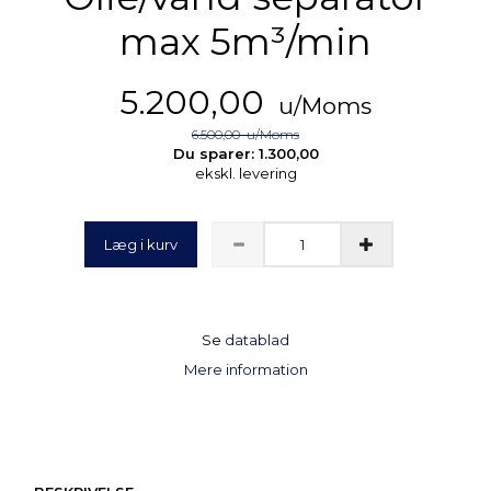
max 5m³/min
5.200,00
u/Moms
6.500,00
u/Moms
Du sparer:
1.300,00
ekskl. levering
Læg i kurv
Se
datablad
Mere information