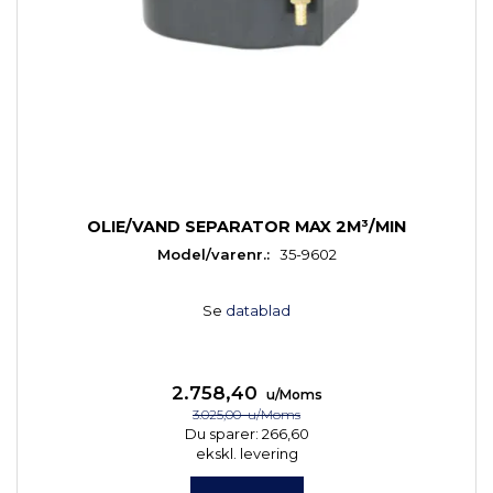
OLIE/VAND SEPARATOR MAX 2M³/MIN
Model/varenr.:
35-9602
Se
datablad
2.758,40
u/Moms
3.025,00
u/Moms
Du sparer:
266,60
ekskl. levering