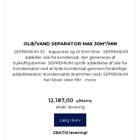
OLIE/VAND SEPARATOR MAX 30M³/MIN
SEPREMIUM 30 Kapacitet op til 30m³/min SEPREMIUM
adskiller olie fra kondensat, der genereres af
trykluftsystemer. SEPREMIUM opnår adskillelse af olie fra
kondensatet ved at lede kondensat gennem forskellige
adskillelsestrin. Kondensatet strømmer ned i SEPREMIUM
her bliver olien filtr
...mere
12.187,00
u/Moms
ekskl. levering
Læg i kurv
GRATIS levering!