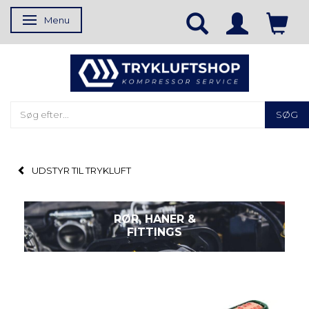
Menu
Skifte navigation
SØG
UDSTYR TIL TRYKLUFT
RØR, HANER &
FITTINGS