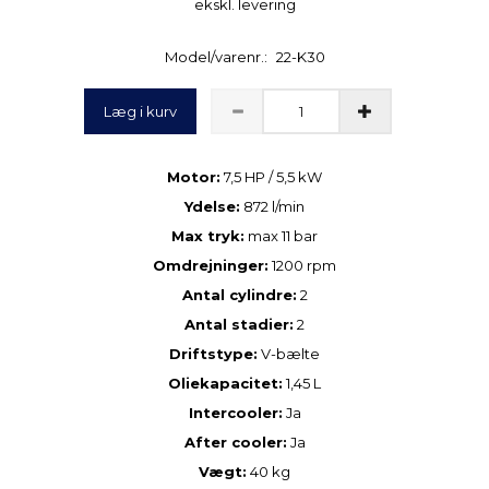
ekskl. levering
Model/varenr.:
22-K30
Læg i kurv
Motor:
7,5 HP / 5,5 kW
Ydelse:
872 l/min
Max tryk:
max 11 bar
Omdrejninger:
1200 rpm
Antal cylindre:
2
Antal stadier:
2
Driftstype:
V-bælte
Oliekapacitet:
1,45 L
Intercooler:
Ja
After cooler:
Ja
Vægt:
40 kg