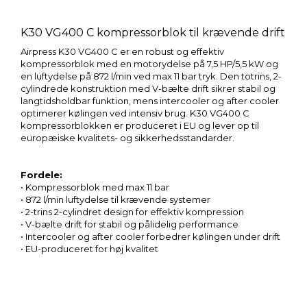
K30 VG400 C kompressorblok til krævende drift
Airpress K30 VG400 C er en robust og effektiv
kompressorblok med en motorydelse på 7,5 HP/5,5 kW og
en luftydelse på 872 l/min ved max 11 bar tryk. Den totrins, 2-
cylindrede konstruktion med V-bælte drift sikrer stabil og
langtidsholdbar funktion, mens intercooler og after cooler
optimerer kølingen ved intensiv brug. K30 VG400 C
kompressorblokken er produceret i EU og lever op til
europæiske kvalitets- og sikkerhedsstandarder.
Fordele:
• Kompressorblok med max 11 bar
• 872 l/min luftydelse til krævende systemer
• 2-trins 2-cylindret design for effektiv kompression
• V-bælte drift for stabil og pålidelig performance
• Intercooler og after cooler forbedrer kølingen under drift
• EU-produceret for høj kvalitet