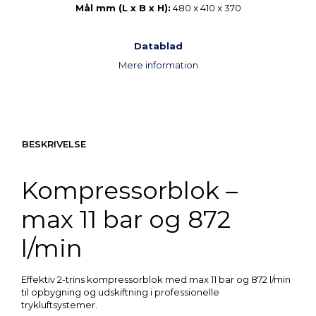
Mål mm (L x B x H):
480 x 410 x 370
Datablad
Mere information
BESKRIVELSE
Kompressorblok –
max 11 bar og 872
l/min
Effektiv 2-trins kompressorblok med max 11 bar og 872 l/min
til opbygning og udskiftning i professionelle
trykluftsystemer.