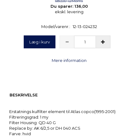
680,00
u/Moms
Du sparer:
136,00
ekskl. levering
Model/varenr.:
12-13-024232
Læg i kurv
Mere information
BESKRIVELSE
Erstatnings kulfilter element til Atlas copco(1995-2001)
Filtreringsgrad: 1 my
Filter Housing: QD 40 G
Replace by: AK 6/2,5 or DH 040 ACS
Farve: hvid