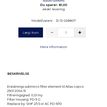
405,00
u/Moms
Du sparer:
81,00
ekskl. levering
Model/varenr.:
12-13-028807
Læg i kurv
Mere information
BESKRIVELSE
Erstatnings submicro filter element til Atlas copco
2901 2004 51
Filtreringsgrad: 0,01 my
Filter Housing: PD 9 G
Replace by: SMF 2/1,5 or AC PD-9/10