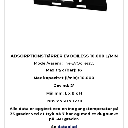
ADSORPTIONSTØRRER EVOOILESS 10.000 L/MIN
Model/varenr.:
44-EVOoiless55
Max tryk (bar): 16
Max kapacitet (l/min): 10.000
Gevind: 2"
Mål mm: L x B x H
1985 x 730 x 1230
Alle data er opgivet ved en indgangstemperatur på
35 grader ved et tryk på 7 bar og med et dugpunkt
på -40 grader.
Se
datablad