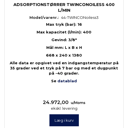
ADSORPTIONSTØRRER TWINCONOILESS 400
L/MIN
Model/varenr.:
44-TWINCONoiless3
Max tryk (bar): 16
Max kapacitet (l/min): 400
Gevind: 3/8"
Mål mm: L x B x H
668 x 240 x 1380
Alle data er opgivet ved en indgangstemperatur på
35 grader ved et tryk på 7 bar og med et dugpunkt
på -40 grader.
Se
datablad
24.972,00
u/Moms
ekskl. levering
Læg i kurv