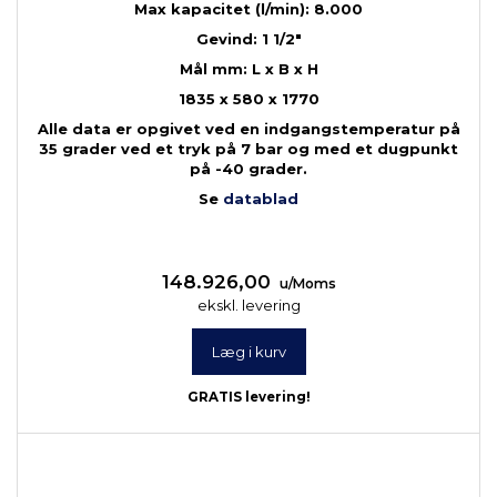
Max kapacitet (l/min): 8.000
Gevind: 1 1/2"
Mål mm: L x B x H
1835 x 580 x 1770
Alle data er opgivet ved en indgangstemperatur på
35 grader ved et tryk på 7 bar og med et dugpunkt
på -40 grader.
Se
datablad
148.926,00
u/Moms
ekskl. levering
Læg i kurv
GRATIS levering!