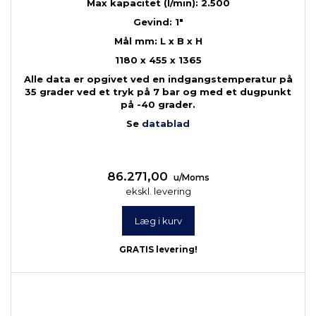
Max kapacitet (l/min): 2.500
Gevind: 1"
Mål mm: L x B x H
1180 x 455 x 1365
Alle data er opgivet ved en indgangstemperatur på
35 grader ved et tryk på 7 bar og med et dugpunkt
på -40 grader.
Se
datablad
86.271,00
u/Moms
ekskl. levering
Læg i kurv
GRATIS levering!