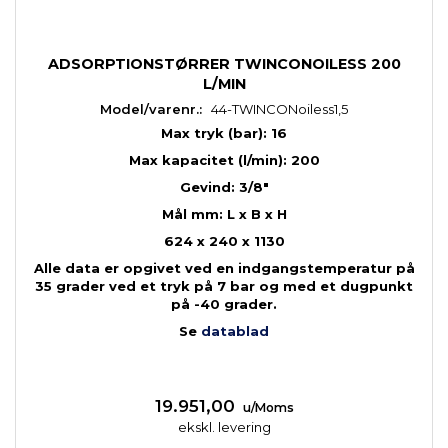
ADSORPTIONSTØRRER TWINCONOILESS 200
L/MIN
Model/varenr.:
44-TWINCONoiless1,5
Max tryk (bar): 16
Max kapacitet (l/min): 200
Gevind: 3/8"
Mål mm: L x B x H
624 x 240 x 1130
Alle data er opgivet ved en indgangstemperatur på
35 grader ved et tryk på 7 bar og med et dugpunkt
på -40 grader.
Se
datablad
19.951,00
u/Moms
ekskl. levering