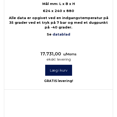
Mål mm: L x B x H
624 x 240 x 880
Alle data er opgivet ved en indgangstemperatur på
35 grader ved et tryk på 7 bar og med et dugpunkt
på -40 grader.
Se
datablad
17.731,00
u/Moms
ekskl. levering
Læg i kurv
GRATIS levering!