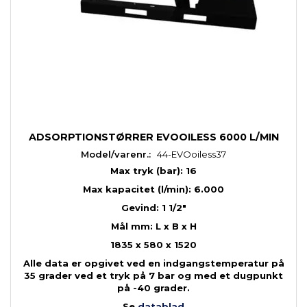
ADSORPTIONSTØRRER EVOOILESS 6000 L/MIN
Model/varenr.:
44-EVOoiless37
Max tryk (bar): 16
Max kapacitet (l/min): 6.000
Gevind: 1 1/2"
Mål mm: L x B x H
1835 x 580 x 1520
Alle data er opgivet ved en indgangstemperatur på
35 grader ved et tryk på 7 bar og med et dugpunkt
på -40 grader.
Se
datablad