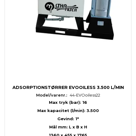
ADSORPTIONSTØRRER EVOOILESS 3.500 L/MIN
Model/varenr.:
44-EVOoiless22
Max tryk (bar): 16
Max kapacitet (l/min): 3.500
Gevind: 1"
Mål mm: L x B x H
1360 x 455 x 1765