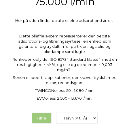
75.000 l/min
Her på siden finder du alle oliefrie adsorptionstørrer.
Dette oliefrie system repræsenterer den bedste
adsorptions- og filtreringssyntese i en enhed, som
garanterer dig trykluft fri for partikler, fugt, olie og
oliedampe samt lugte.
Renheden opfylder ISO 8573.1 standard klasse 1, med en
restfugtighed ≤ ½ %, og olie og oliedampe < 0,003
mg/m3.
Serien er ideel til applikationer, der kræver trykluft med
en høj renhedsgrad.
TWINCONoiless: 50 - 1.080 l/min.
EVOoiless: 2.500 - 13.670 l/min.
Filtre