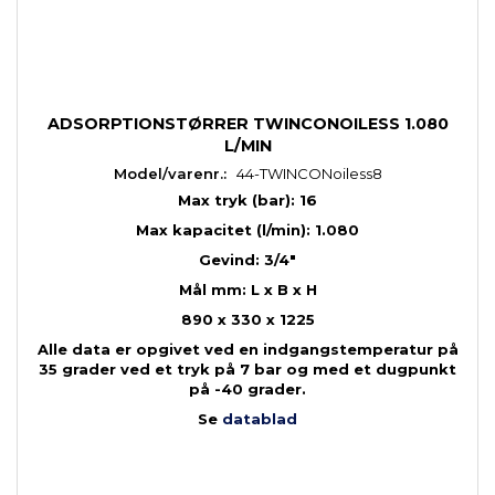
ADSORPTIONSTØRRER TWINCONOILESS 1.080
L/MIN
Model/varenr.:
44-TWINCONoiless8
Max tryk (bar): 16
Max kapacitet (l/min): 1.080
Gevind: 3/4"
Mål mm: L x B x H
890 x 330 x 1225
Alle data er opgivet ved en indgangstemperatur på
35 grader ved et tryk på 7 bar og med et dugpunkt
på -40 grader.
Se
datablad