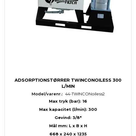
ADSORPTIONSTØRRER TWINCONOILESS 300
L/MIN
Model/varenr.:
44-TWINCONoiless2
Max tryk (bar): 16
Max kapacitet (l/min): 300
Gevind: 3/8"
Mål mm: L x B x H
668 x 240 x 1235