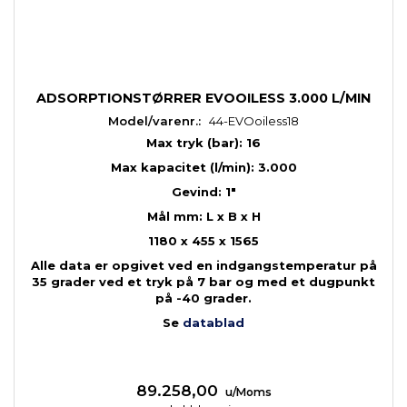
ADSORPTIONSTØRRER EVOOILESS 3.000 L/MIN
Model/varenr.:
44-EVOoiless18
Max tryk (bar): 16
Max kapacitet (l/min): 3.000
Gevind: 1"
Mål mm: L x B x H
1180 x 455 x 1565
Alle data er opgivet ved en indgangstemperatur på
35 grader ved et tryk på 7 bar og med et dugpunkt
på -40 grader.
Se
datablad
89.258,00
u/Moms