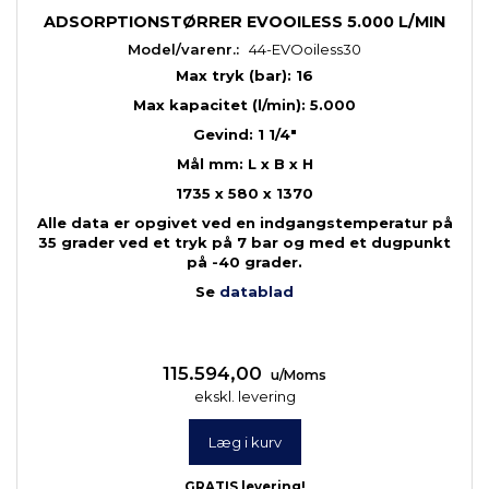
ADSORPTIONSTØRRER EVOOILESS 5.000 L/MIN
Model/varenr.:
44-EVOoiless30
Max tryk (bar): 16
Max kapacitet (l/min): 5.000
Gevind: 1 1/4"
Mål mm: L x B x H
1735 x 580 x 1370
Alle data er opgivet ved en indgangstemperatur på
35 grader ved et tryk på 7 bar og med et dugpunkt
på -40 grader.
Se
datablad
115.594,00
u/Moms
ekskl. levering
Læg i kurv
GRATIS levering!