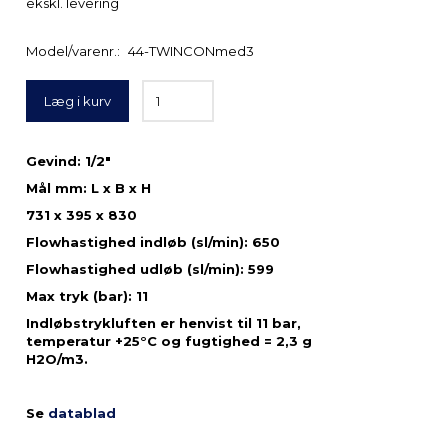
ekskl. levering
Model/varenr.:
44-TWINCONmed3
Læg i kurv
Gevind: 1/2"
Mål mm: L x B x H
731 x 395 x 830
Flowhastighed indløb (sl/min): 650
Flowhastighed udløb (sl/min): 599
Max tryk (bar): 11
Indløbstrykluften er henvist til 11 bar,
temperatur +25°C og fugtighed = 2,3 g
H2O/m3.
Se
datablad