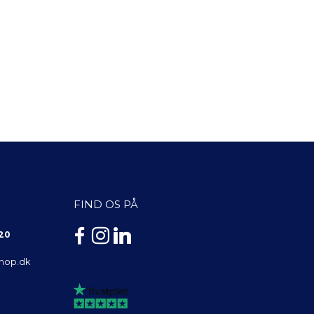
FIND OS PÅ
 20
shop.dk