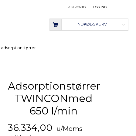
MIN KONTO
LOG IND
INDKØBSKURV
 adsorptionstørrer
Adsorptionstørrer
TWINCONmed
650 l/min
36.334,00
u/Moms