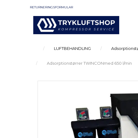
RETURNERINGSFORMULAR
LUFTBEHANDLING
Adsorptionst
Adsorptionstørrer TWINCONmed 650 l/min