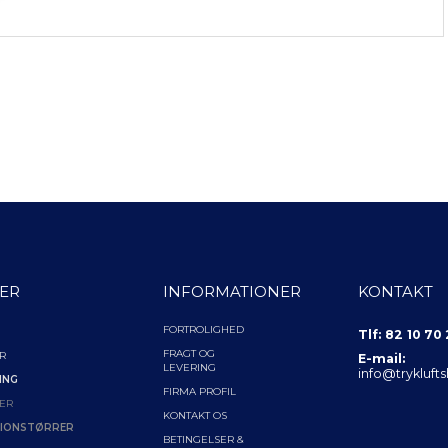
ER
INFORMATIONER
KONTAKT
FORTROLIGHED
Tlf: 82 10 70
FRAGT OG
R
E-mail:
LEVERING
info@trykluft
ING
FIRMA PROFIL
ER
KONTAKT OS
IONSTØRRER
BETINGELSER &