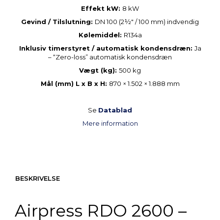
Effekt kW:
8 kW
Gevind / Tilslutning:
DN 100 (2½″ / 100 mm) indvendig
Kølemiddel:
R134a
Inklusiv timerstyret / automatisk kondensdræn:
Ja
– “Zero-loss” automatisk kondensdræn
Vægt (kg):
500 kg
Mål (mm) L x B x H:
870 × 1.502 × 1.888 mm
Se
Datablad
Mere information
BESKRIVELSE
Airpress RDO 2600 –