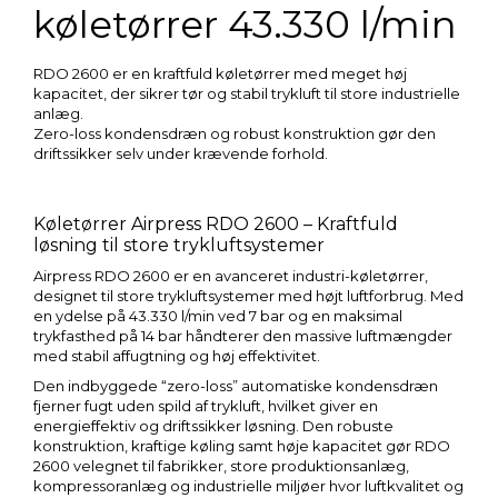
køletørrer 43.330 l/min
RDO 2600 er en kraftfuld køletørrer med meget høj
kapacitet, der sikrer tør og stabil trykluft til store industrielle
anlæg.
Zero-loss kondensdræn og robust konstruktion gør den
driftssikker selv under krævende forhold.
Køletørrer Airpress RDO 2600 – Kraftfuld
løsning til store trykluftsystemer
Airpress RDO 2600 er en avanceret industri-køletørrer,
designet til store trykluftsystemer med højt luftforbrug. Med
en ydelse på 43.330 l/min ved 7 bar og en maksimal
trykfasthed på 14 bar håndterer den massive luftmængder
med stabil affugtning og høj effektivitet.
Den indbyggede “zero-loss” automatiske kondensdræn
fjerner fugt uden spild af trykluft, hvilket giver en
energieffektiv og driftssikker løsning. Den robuste
konstruktion, kraftige køling samt høje kapacitet gør RDO
2600 velegnet til fabrikker, store produktionsanlæg,
kompressoranlæg og industrielle miljøer hvor luftkvalitet og