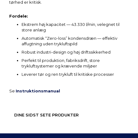
tørhed er kritisk.
Fordele:
Ekstrem høj kapacitet — 43.330 l/min, velegnet til
store anlæg
Automatisk “Zero-loss” kondensdræn — effektiv
affugtning uden trykluftspild
Robust industri-design og høj driftssikkerhed
Perfekt til produktion, fabriksdrift, store
trykluftsystemer og krævende miljøer
Leverer tør og ren trykluft til kritiske processer
Se
Instruktionsmanual
DINE SIDST SETE PRODUKTER