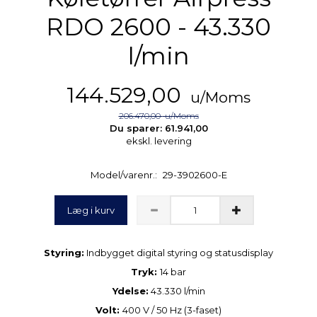
RDO 2600 - 43.330
l/min
144.529,00
u/Moms
206.470,00
u/Moms
Du sparer:
61.941,00
ekskl. levering
Model/varenr.:
29-3902600-E
Læg i kurv
Styring:
Indbygget digital styring og statusdisplay
Tryk:
14 bar
Ydelse:
43.330 l/min
Volt:
400 V / 50 Hz (3-faset)