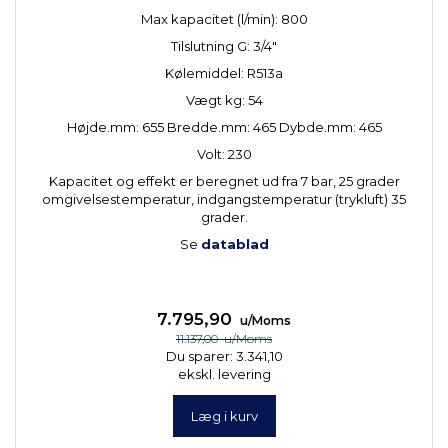
Max kapacitet (l/min): 800
Tilslutning G: 3/4"
Kølemiddel: R513a
Vægt kg: 54
Højde.mm: 655 Bredde.mm: 465 Dybde.mm: 465
Volt: 230
Kapacitet og effekt er beregnet ud fra 7 bar, 25 grader
omgivelsestemperatur, indgangstemperatur (trykluft) 35
grader.
Se
datablad
7.795,90
u/Moms
11.137,00
u/Moms
Du sparer:
3.341,10
ekskl. levering
Læg i kurv