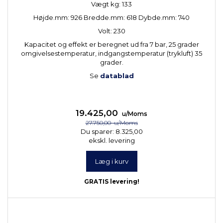
Vægt kg: 133
Højde.mm: 926 Bredde.mm: 618 Dybde.mm: 740
Volt: 230
Kapacitet og effekt er beregnet ud fra 7 bar, 25 grader
omgivelsestemperatur, indgangstemperatur (trykluft) 35
grader.
Se
datablad
19.425,00
u/Moms
27.750,00
u/Moms
Du sparer:
8.325,00
ekskl. levering
Læg i kurv
GRATIS levering!