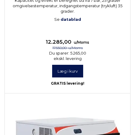
Kapacitet og effekt er beregnet ud fra 7 bar, 25 grader
omgivelsestemperatur, indgangstemperatur (trykluft) 35
grader.
Se
datablad
12.285,00
u/Moms
17.550,00
u/Moms
Du sparer:
5.265,00
ekskl. levering
Læg i kurv
GRATIS levering!