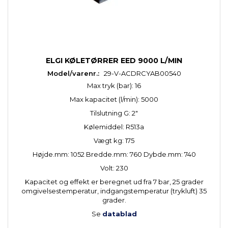
ELGI KØLETØRRER EED 9000 L/MIN
Model/varenr.:
29-V-ACDRCYAB00540
Max tryk (bar): 16
Max kapacitet (l/min): 5000
Tilslutning G: 2"
Kølemiddel: R513a
Vægt kg: 175
Højde.mm: 1052 Bredde.mm: 760 Dybde.mm: 740
Volt: 230
Kapacitet og effekt er beregnet ud fra 7 bar, 25 grader
omgivelsestemperatur, indgangstemperatur (trykluft) 35
grader.
Se
datablad