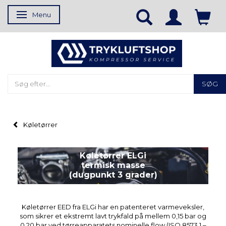
Menu
Skifte navigation
SØG
Køletørrer
Køletørrer ELGi
termisk masse
(dugpunkt 3 grader)
Køletørrer EED fra ELGi har en patenteret varmeveksler,
som sikrer et ekstremt lavt trykfald på mellem 0,15 bar og
0,20 bar ved tørreapparatets nominelle flow (ISO 8573.1 –