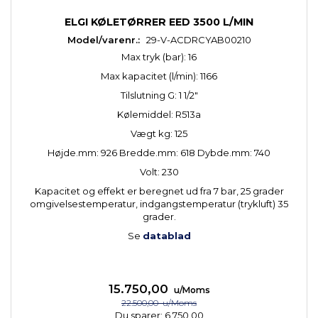
ELGI KØLETØRRER EED 3500 L/MIN
Model/varenr.:
29-V-ACDRCYAB00210
Max tryk (bar): 16
Max kapacitet (l/min): 1166
Tilslutning G: 1 1/2"
Kølemiddel: R513a
Vægt kg: 125
Højde.mm: 926 Bredde.mm: 618 Dybde.mm: 740
Volt: 230
Kapacitet og effekt er beregnet ud fra 7 bar, 25 grader
omgivelsestemperatur, indgangstemperatur (trykluft) 35
grader.
Se
datablad
15.750,00
u/Moms
22.500,00
u/Moms
Du sparer:
6.750,00