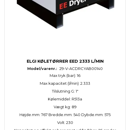
ELGI KØLETØRRER EED 2333 L/MIN
Model/varenr.:
29-V-ACDRCYAB00140
Max tryk (bar): 16
Max kapacitet (l/min): 2.333
Tilslutning G: 1"
Kølemiddel: R513a
Vægt kg: 89
Højde.mm: 767 Bredde.mm: 540 Dybde.mm: 575
Volt: 230