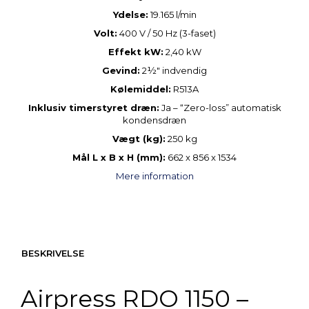
Ydelse:
19.165 l/min
Volt:
400 V / 50 Hz (3-faset)
Effekt kW:
2,40 kW
Gevind:
2½" indvendig
Kølemiddel:
R513A
Inklusiv timerstyret dræn:
Ja – “Zero-loss” automatisk
kondensdræn
Vægt (kg):
250 kg
Mål L x B x H (mm):
662 x 856 x 1534
Mere information
BESKRIVELSE
Airpress
RDO
1150 –