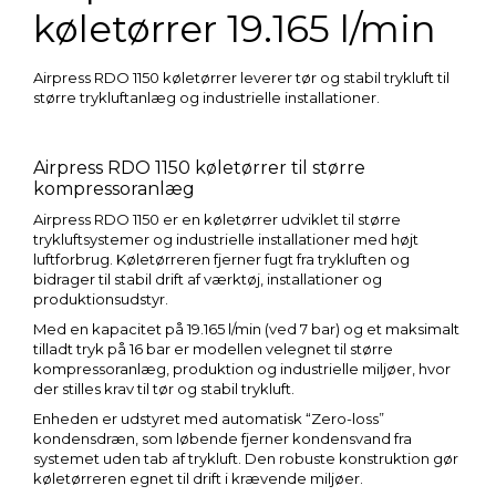
køletørrer 19.165 l/min
Airpress
RDO
1150
køletørrer
leverer
tør
og
stabil
trykluft
til
større
trykluftanlæg
og
industrielle
installationer.
Airpress
RDO
1150
køletørrer
til
større
kompressoranlæg
Airpress
RDO
1150
er
en
køletørrer
udviklet
til
større
trykluftsystemer
og
industrielle
installationer
med
højt
luftforbrug.
Køletørreren
fjerner
fugt
fra
trykluften
og
bidrager
til
stabil
drift
af
værktøj,
installationer
og
produktionsudstyr.
Med
en
kapacitet
på
19.165
l/
min (
ved
7
bar)
og
et
maksimalt
tilladt
tryk
på
16
bar
er
modellen
velegnet
til
større
kompressoranlæg,
produktion
og
industrielle
miljøer,
hvor
der
stilles
krav
til
tør
og
stabil
trykluft.
Enheden
er
udstyret
med
automatisk “
Zero-
loss”
kondensdræn,
som
løbende
fjerner
kondensvand
fra
systemet
uden
tab
af
trykluft.
Den
robuste
konstruktion
gør
køletørreren
egnet
til
drift
i
krævende
miljøer.