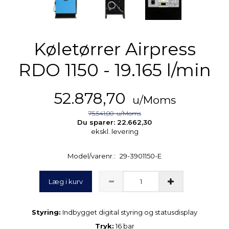
Køletørrer Airpress
RDO 1150 - 19.165 l/min
52.878,70
u/Moms
75.541,00
u/Moms
Du sparer:
22.662,30
ekskl. levering
Model/varenr.:
29-3901150-E
Læg i kurv
Styring:
Indbygget digital styring og statusdisplay
Tryk:
16 bar