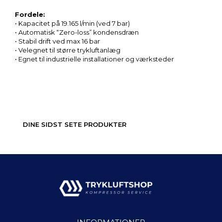
Fordele:
•
Kapacitet
på
19.165
l/
min (
ved
7
bar)
•
Automatisk “
Zero-
loss”
kondensdræn
•
Stabil
drift
ved
max
16
bar
•
Velegnet
til
større
trykluftanlæg
•
Egnet
til
industrielle
installationer
og
værksteder
DINE SIDST SETE PRODUKTER