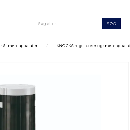
SØG
tor & smøreapparater
KNOCKS regulatorer og smøreappara