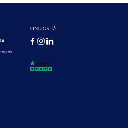
FIND OS PÅ
 20
shop.dk