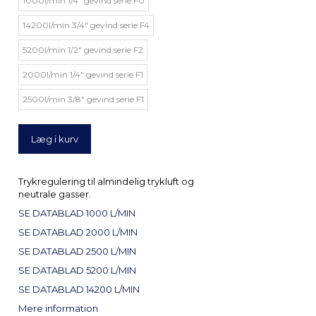
1000l/min 1/4" gevind serie F0
14200l/min 3/4" gevind serie F4
5200l/min 1/2" gevind serie F2
2000l/min 1/4" gevind serie F1
2500l/min 3/8" gevind serie F1
Læg i kurv
Trykregulering til almindelig trykluft og
neutrale gasser.
SE DATABLAD 1000 L/MIN
SE DATABLAD 2000 L/MIN
SE DATABLAD 2500 L/MIN
SE DATABLAD 5200 L/MIN
SE DATABLAD 14200 L/MIN
Mere information