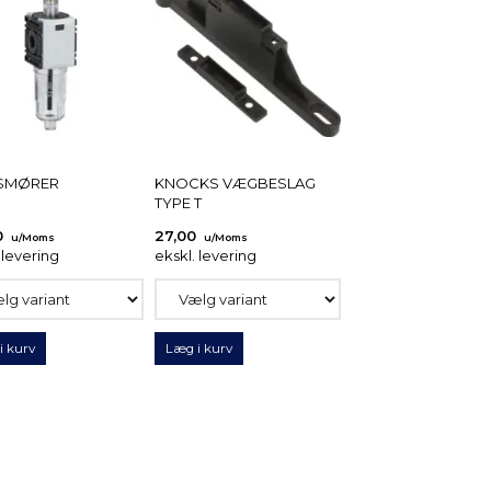
SMØRER
KNOCKS VÆGBESLAG
TYPE T
0
27,00
u/Moms
u/Moms
 levering
ekskl. levering
i kurv
Læg i kurv