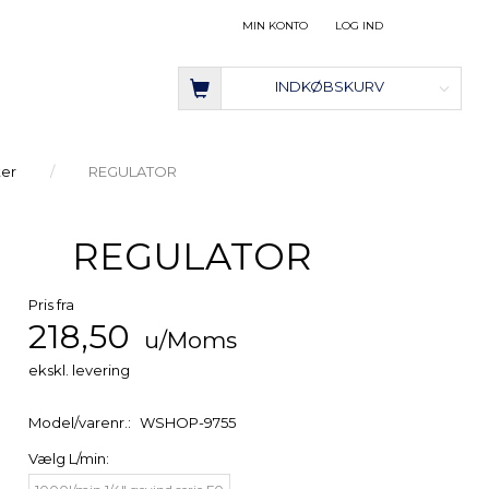
MIN KONTO
LOG IND
INDKØBSKURV
ter
REGULATOR
REGULATOR
Pris fra
218,50
u/Moms
ekskl. levering
Model/varenr.:
WSHOP-9755
Vælg
L/min: