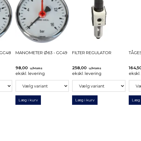
 GC48
MANOMETER Ø63 - GC49
FILTER REGULATOR
TÅGE
98,00
258,00
164,5
u/Moms
u/Moms
ekskl. levering
ekskl. levering
ekskl.
Læg i kurv
Læg i kurv
Læg 