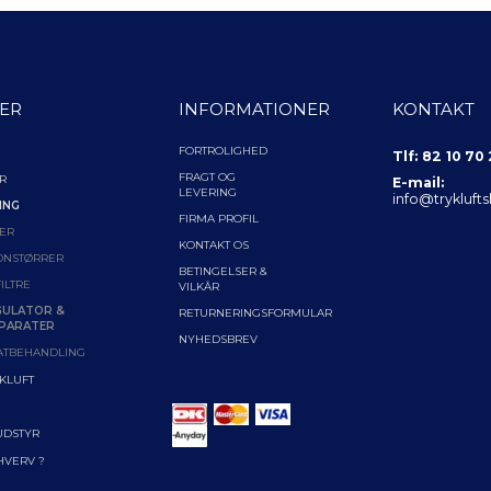
ER
INFORMATIONER
KONTAKT
FORTROLIGHED
Tlf: 82 10 70
FRAGT OG
R
E-mail:
LEVERING
info@trykluft
ING
FIRMA PROFIL
ER
KONTAKT OS
ONSTØRRER
BETINGELSER &
ILTRE
VILKÅR
GULATOR &
RETURNERINGSFORMULAR
PARATER
NYHEDSBREV
ATBEHANDLING
YKLUFT
UDSTYR
RHVERV ?