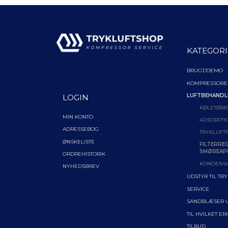
KATEGORI
BRUGT/DEMO
KOMPRESSORE
LUFTBEHANDL
LOGIN
KØLETØRR
MIN KONTO
ADSORPTI
ADRESSEBOG
TRYKLUFTF
ØNSKELISTE
FILTERRE
SMØREAP
ORDREHISTORIK
KONDENS
NYHEDSBREV
UDSTYR TIL TR
SERVICE
SANDBLÆSER 
TIL HVILKET E
TILBUD