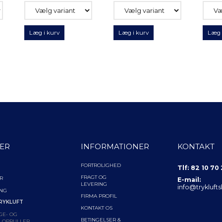
Læg i kurv
Læg i kurv
Læg 
ER
INFORMATIONER
KONTAKT
FORTROLIGHED
Tlf: 82 10 70
FRAGT OG
R
E-mail:
LEVERING
info@trykluft
ING
FIRMA PROFIL
RYKLUFT
KONTAKT OS
GE- OG
BETINGELSER &
LOPRULLER