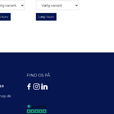
i kurv
Læg i kurv
FIND OS PÅ
 20
shop.dk