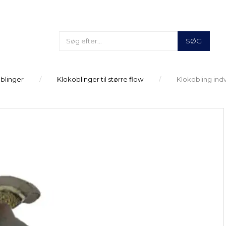
SØG
oblinger
Klokoblinger til større flow
Klokobling indv