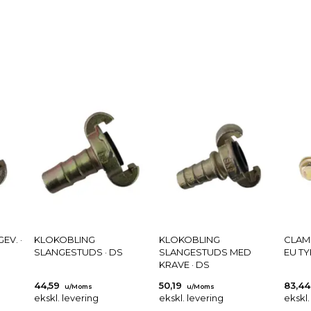
EV. ·
KLOKOBLING
KLOKOBLING
CLAM
SLANGESTUDS · DS
SLANGESTUDS MED
EU TY
KRAVE · DS
44,59
50,19
83,4
u/Moms
u/Moms
ekskl. levering
ekskl. levering
ekskl.