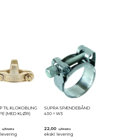
P TIL KLOKOBLING
SUPRA SPÆNDEBÅND ·
PE (MED KLØR)
430 = W3
4
22,00
u/Moms
u/Moms
 levering
ekskl. levering