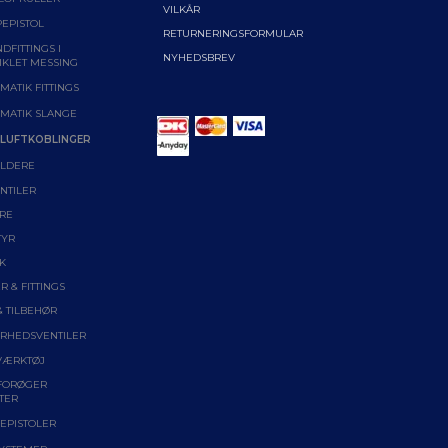
VILKÅR
EPISTOL
RETURNERINGSFORMULAR
DFITTINGS I
NYHEDSBREV
IKLET MESSING
MATIK FITTINGS
MATIK SLANGE
LUFTKOBLINGER
LDERE
NTILER
RE
TYR
K
R & FITTINGS
& TILBEHØR
ERHEDSVENTILER
VÆRKTØJ
FORØGER
TER
EPISTOLER