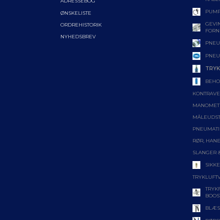
ADRESSEBOG
PUMP
ØNSKELISTE
GEVIN
ORDREHISTORIK
FORN
NYHEDSBREV
PNEU
PNEU
TRYK
BEHO
KONTRAVE
MANOMET
MÅLEUDS
PNEUMATI
RØR, HANE
SLANGER 
SIKK
TRYKLUFT
TRYK
BOOS
BLÆS