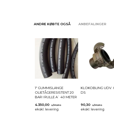
ANDRE KØBTE OGSÅ
ANBEFALINGER
1" GUMMISLANGE
KLOKOBLING UDV. G
OLIETÅGERESISTENT 20
DS
BAR I RULLE A` 40 METER
4.350,00
90,30
u/Moms
u/Moms
ekskl. levering
ekskl. levering