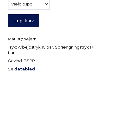
Læg i kurv
Mat: støbejern
Tryk: Arbejdstryk 10 bar. Sprængningstryk 17
bar
Gevind: BSPP
Se
datablad