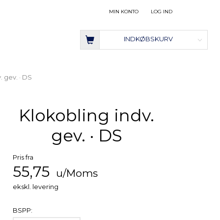
MIN KONTO
LOG IND
INDKØBSKURV
. gev. · DS
Klokobling indv.
gev. · DS
Pris fra
55,75
u/Moms
ekskl. levering
BSPP: