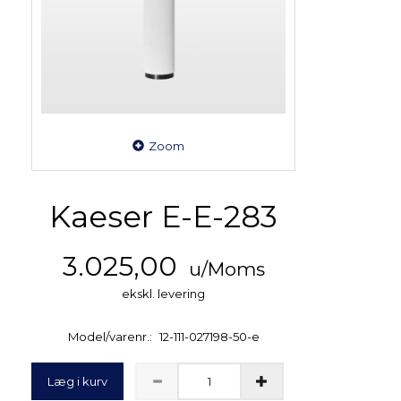
Zoom
Kaeser E-E-283
3.025,00
u/Moms
ekskl. levering
Model/varenr.:
12-111-027198-50-e
Læg i kurv