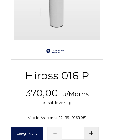
Zoom
Hiross 016 P
370,00
u/Moms
ekskl. levering
Model/varenr.:
12-89-0169051
Læg i kurv