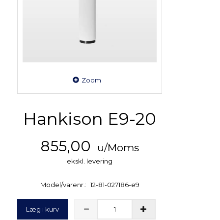
Zoom
Hankison E9-20
855,00
u/Moms
ekskl. levering
Model/varenr.:
12-81-027186-e9
Læg i kurv