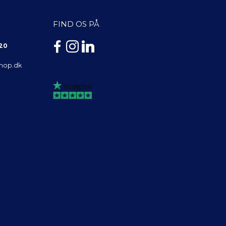
FIND OS PÅ
 20
shop.dk