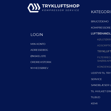
KATEGORI
BRUGT/DEMO
KOMPRESSORE
LUFTBEHANDL
LOGIN
KØLETØRR
MIN KONTO
ADSORPTI
ADRESSEBOG
TRYKLUFT
ØNSKELISTE
FILTERREG
SMØREAP
ORDREHISTORIK
KONDENS
NYHEDSBREV
UDSTYR TIL TR
SERVICE
SANDBLÆSER 
TIL HVILKET E
TILBUD
KEMI