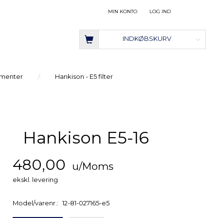
MIN KONTO
LOG IND
INDKØBSKURV
ementer
Hankison - E5 filter
Hankison E5-16
480,00
u/Moms
ekskl. levering
Model/varenr.:
12-81-027165-e5