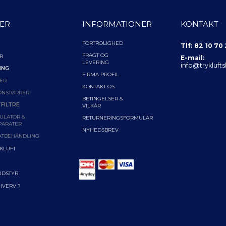
ER
INFORMATIONER
KONTAKT
FORTROLIGHED
Tlf: 82 10 70
FRAGT OG
R
E-mail:
LEVERING
info@trykluft
ING
FIRMA PROFIL
ER
KONTAKT OS
ONSTØRRER
BETINGELSER &
FILTRE
VILKÅR
ULATOR &
RETURNERINGSFORMULAR
PARATER
NYHEDSBREV
ATBEHANDLING
YKLUFT
UDSTYR
RHVERV ?