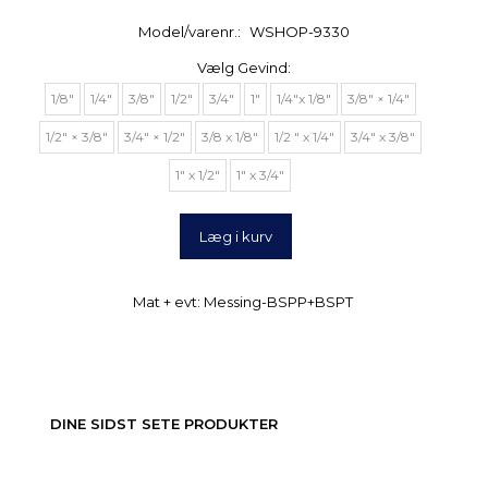
Model/varenr.:
WSHOP-9330
Vælg
Gevind:
1/8"
1/4"
3/8"
1/2"
3/4"
1"
1/4"x 1/8"
3/8" × 1/4"
1/2" × 3/8"
3/4" × 1/2"
3/8 x 1/8"
1/2 " x 1/4"
3/4" x 3/8"
1" x 1/2"
1" x 3/4"
Læg i kurv
Mat + evt: Messing-BSPP+BSPT
DINE SIDST SETE PRODUKTER