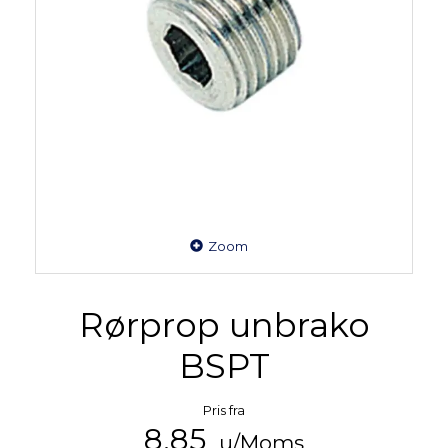
Zoom
Rørprop unbrako
BSPT
Pris fra
8,85
u/Moms