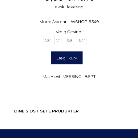
ekskl. levering
Model/varenr.:
WSHOP-9349
Vælg
Gevind:
1/8"
1/4"
3/8"
1/2"
Læg i kurv
Mat + evt: MESSING - BSPT
DINE SIDST SETE PRODUKTER