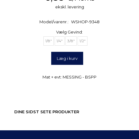
ekskl. levering
Model/varenr.:
WSHOP-9348
Vælg
Gevind:
1/8"
1/4"
3/8"
1/2"
Læg i kurv
Mat + evt: MESSING - BSPP
DINE SIDST SETE PRODUKTER