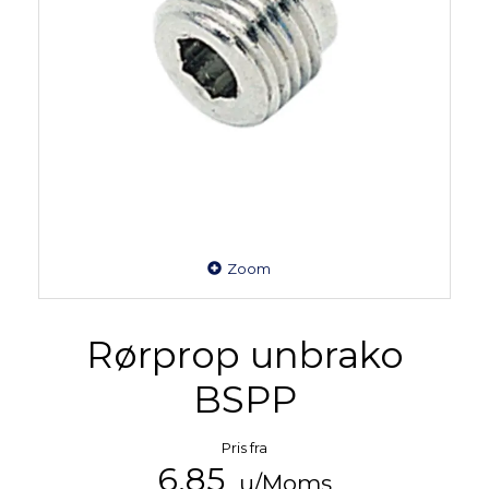
Zoom
Rørprop unbrako
BSPP
Pris fra
6,85
u/Moms