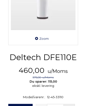
Zoom
Deltech DFE110E
460,00
u/Moms
575,00
u/Moms
Du sparer:
115,00
ekskl. levering
Model/varenr.:
12-45-33110