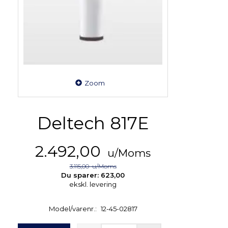
Zoom
Deltech 817E
2.492,00
u/Moms
3.115,00
u/Moms
Du sparer:
623,00
ekskl. levering
Model/varenr.:
12-45-02817