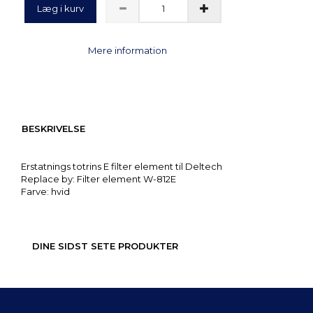
Læg i kurv
Mere information
BESKRIVELSE
Erstatnings totrins E filter element til Deltech
Replace by: Filter element W-812E
Farve: hvid
DINE SIDST SETE PRODUKTER