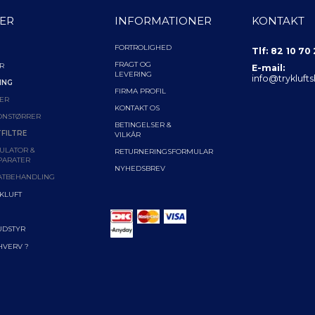
ER
INFORMATIONER
KONTAKT
FORTROLIGHED
Tlf: 82 10 70
FRAGT OG
R
E-mail:
LEVERING
info@trykluft
ING
FIRMA PROFIL
ER
KONTAKT OS
ONSTØRRER
BETINGELSER &
FILTRE
VILKÅR
ULATOR &
RETURNERINGSFORMULAR
PARATER
NYHEDSBREV
ATBEHANDLING
YKLUFT
UDSTYR
RHVERV ?