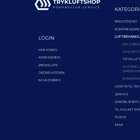
KATEGORI
BRUGT/DEMO
KOMPRESSORE
LUFTBEHANDL
LOGIN
KØLETØRR
MIN KONTO
ADSORPTI
ADRESSEBOG
TRYKLUFT
ØNSKELISTE
FILTERREG
SMØREAP
ORDREHISTORIK
KONDENS
NYHEDSBREV
UDSTYR TIL TR
SERVICE
SANDBLÆSER 
TIL HVILKET E
TILBUD
KEMI