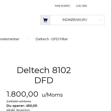
MIN KONTO
LOG IND
INDKØBSKURV
terelementer
Deltech - DFD Filter
Deltech 8102
DFD
1.800,00
u/Moms
2.250,00
u/Moms
Du sparer:
450,00
ekskl. levering