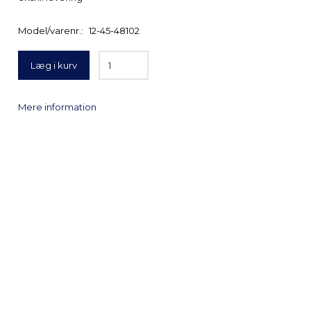
Model/varenr.:
12-45-48102
Læg i kurv
Mere information