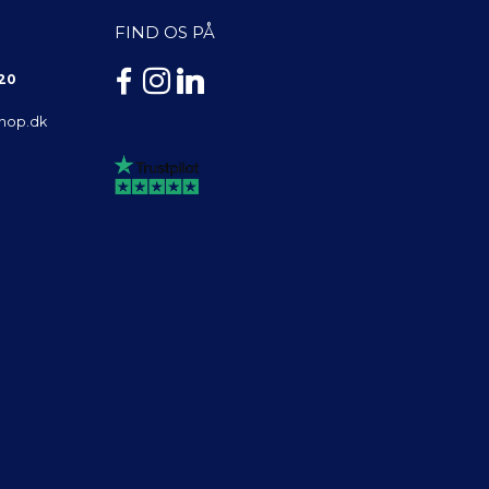
FIND OS PÅ
 20
shop.dk