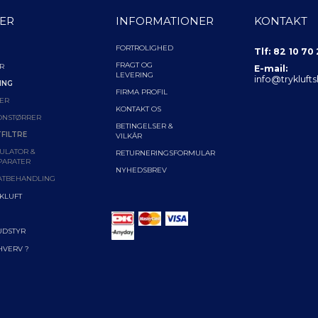
ER
INFORMATIONER
KONTAKT
FORTROLIGHED
Tlf: 82 10 70
FRAGT OG
R
E-mail:
LEVERING
info@trykluft
ING
FIRMA PROFIL
ER
KONTAKT OS
ONSTØRRER
BETINGELSER &
FILTRE
VILKÅR
ULATOR &
RETURNERINGSFORMULAR
PARATER
NYHEDSBREV
ATBEHANDLING
YKLUFT
UDSTYR
RHVERV ?