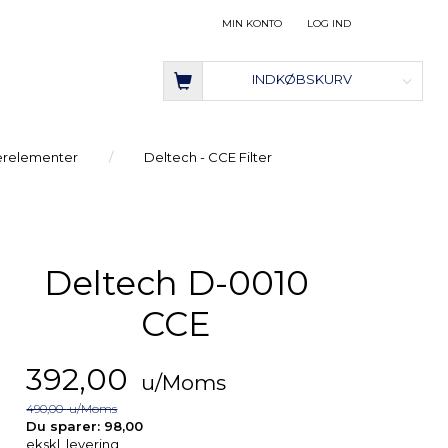
MIN KONTO
LOG IND
INDKØBSKURV
terelementer
Deltech - CCE Filter
Deltech D-0010
CCE
392,00
u/Moms
490,00
u/Moms
Du sparer:
98,00
ekskl. levering