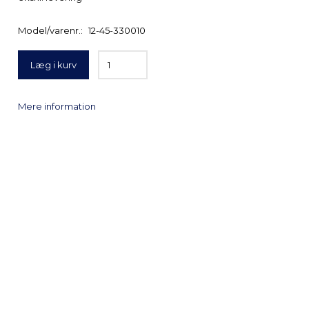
Model/varenr.:
12-45-330010
Læg i kurv
Mere information