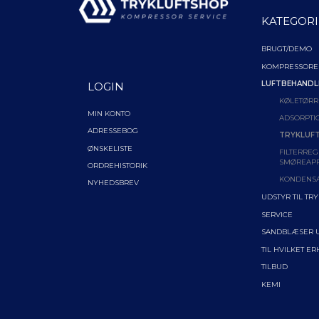
KATEGORI
BRUGT/DEMO
KOMPRESSORE
LUFTBEHANDL
LOGIN
KØLETØRR
MIN KONTO
ADSORPTI
ADRESSEBOG
TRYKLUFT
ØNSKELISTE
FILTERREG
SMØREAP
ORDREHISTORIK
KONDENS
NYHEDSBREV
UDSTYR TIL TR
SERVICE
SANDBLÆSER 
TIL HVILKET E
TILBUD
KEMI