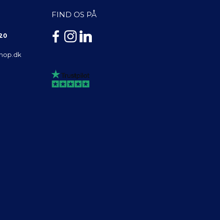
FIND OS PÅ
 20
shop.dk