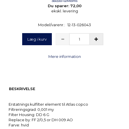
360,00
u/Moms
Du sparer:
72,00
ekskl. levering
Model/varenr.:
12-13-026043
Læg i kurv
Mere information
BESKRIVELSE
Erstatnings kulfilter element til Atlas copco
Filtreringsgrad: 0,001 my
Filter Housing: DD 6 G
Replace by: FF 2/0,5 or DH 009 AO
Farve: hvid