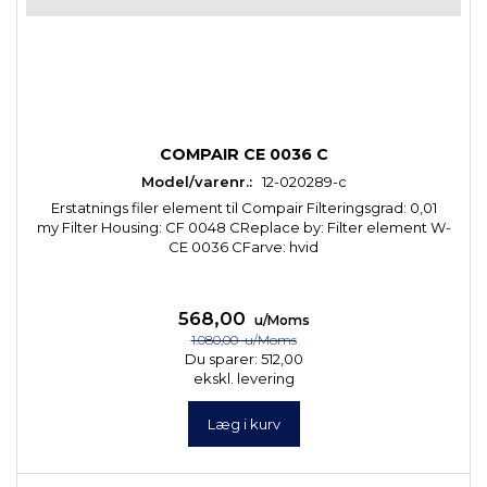
COMPAIR CE 0036 C
Model/varenr.:
12-020289-c
Erstatnings filer element til Compair Filteringsgrad: 0,01
my Filter Housing: CF 0048 CReplace by: Filter element W-
CE 0036 CFarve: hvid
568,00
u/Moms
1.080,00
u/Moms
Du sparer:
512,00
ekskl. levering
Læg i kurv