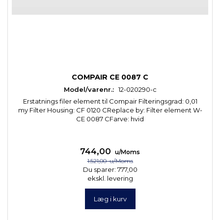
COMPAIR CE 0087 C
Model/varenr.:
12-020290-c
Erstatnings filer element til Compair Filteringsgrad: 0,01
my Filter Housing: CF 0120 CReplace by: Filter element W-
CE 0087 CFarve: hvid
744,00
u/Moms
1.521,00
u/Moms
Du sparer:
777,00
ekskl. levering
Læg i kurv