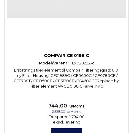
COMPAIR CE 0198 C
Model/varenr.:
12-020292-c
Erstatnings filer element til Compair Filteringsgrad: 0,01
my Filter Housing: CF01989C / CF0600C / CF0780CF /
CF1170CF/ CF1950CF / CF3120CF /CF4680CFReplace by:
Filter element W-CE 0198 CFarve: hvid
744,00
u/Moms
2.538,00
u/Moms
Du sparer:
1.794,00
ekskl. levering