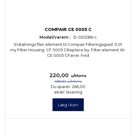
COMPAIR CE 0005 C
Model/varenr.:
12-020286-c
Erstatnings filer element til Compair Filteringsgrad: 0,01
my Filter Housing: CF 0005 CReplace by: Filter element W-
CE 0005 CFarve: hvid
220,00
u/Moms
486,00
u/Moms
Du sparer:
266,00
ekskl. levering
Læg i kurv