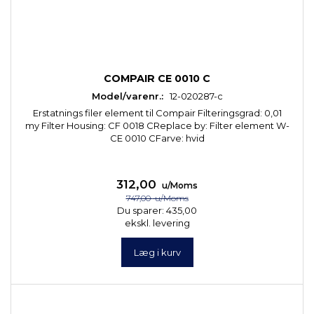
COMPAIR CE 0010 C
Model/varenr.:
12-020287-c
Erstatnings filer element til Compair Filteringsgrad: 0,01
my Filter Housing: CF 0018 CReplace by: Filter element W-
CE 0010 CFarve: hvid
312,00
u/Moms
747,00
u/Moms
Du sparer:
435,00
ekskl. levering
Læg i kurv