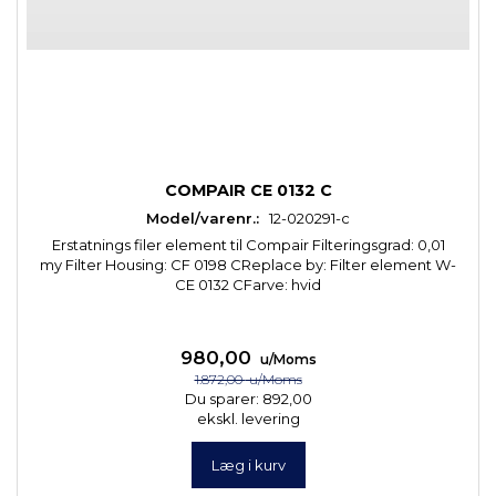
COMPAIR CE 0132 C
Model/varenr.:
12-020291-c
Erstatnings filer element til Compair Filteringsgrad: 0,01
my Filter Housing: CF 0198 CReplace by: Filter element W-
CE 0132 CFarve: hvid
980,00
u/Moms
1.872,00
u/Moms
Du sparer:
892,00
ekskl. levering
Læg i kurv