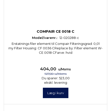
COMPAIR CE 0018 C
Model/varenr.:
12-020288-c
Erstatnings filer element til Compair Filteringsgrad: 0,01
my Filter Housing: CF 0036 CReplace by: Filter element W-
CE 0018 CFarve: hvid
404,00
u/Moms
927,00
u/Moms
Du sparer:
523,00
ekskl. levering
Læg i kurv