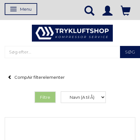
Menu
Skifte navigation
SØG
CompAir filterelementer
Filtre