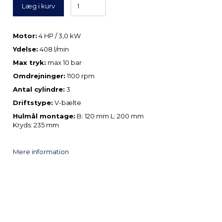
Læg i kurv
Motor:
4 HP / 3,0 kW
Ydelse:
408 l/min
Max tryk:
max 10 bar
Omdrejninger:
1100 rpm
Antal cylindre:
3
Driftstype:
V-bælte
Hulmål montage:
B: 120 mm L: 200 mm
Kryds: 235 mm
Mere information