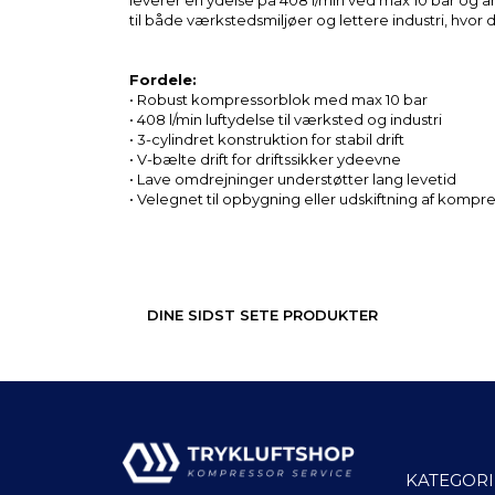
leverer en ydelse på 408 l/min ved max 10 bar og ar
til både værkstedsmiljøer og lettere industri, hvor de
Fordele:
• Robust kompressorblok med max 10 bar
• 408 l/min luftydelse til værksted og industri
• 3-cylindret konstruktion for stabil drift
• V-bælte drift for driftssikker ydeevne
• Lave omdrejninger understøtter lang levetid
• Velegnet til opbygning eller udskiftning af komp
DINE SIDST SETE PRODUKTER
KATEGORI