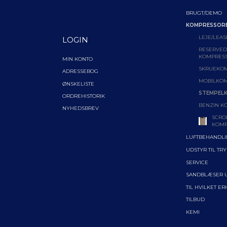
BRUGT/DEMO
KOMPRESSOR
LEJE/LEAS
LOGIN
RESERVEDE
KOMPRES
MIN KONTO
SKRUEKO
ADRESSEBOG
MOBILKO
ØNSKELISTE
STEMPEL
ORDREHISTORIK
BENZIN K
NYHEDSBREV
SCRO
KOMP
LUFTBEHANDL
UDSTYR TIL TR
SERVICE
SANDBLÆSER 
TIL HVILKET E
TILBUD
KEMI