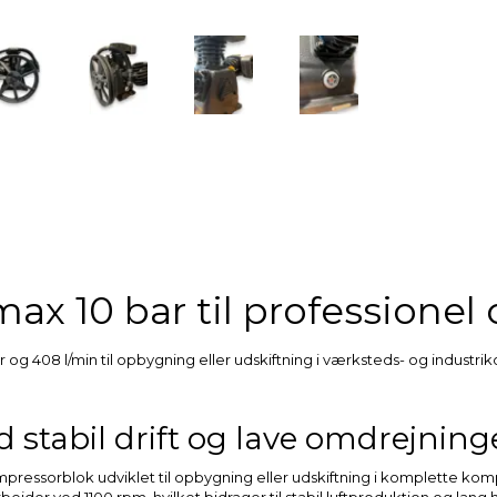
ax 10 bar til professione
g 408 l/min til opbygning eller udskiftning i værksteds- og industri
stabil drift og lave omdrejning
mpressorblok udviklet til opbygning eller udskiftning i komplette k