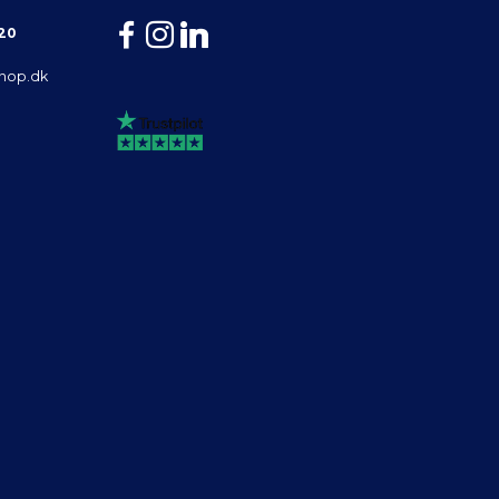
 20
shop.dk