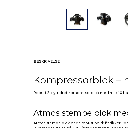
BESKRIVELSE
Kompressorblok – m
Robust 3-cylindret kompressorblok med max 10 bar o
Atmos stempelblok med 
Atmos stempelblok er en robust og driftssikker ko