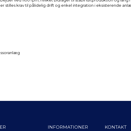
bejder ved 1100 rpm, hvilket bidrager til stabil luftproduktion og la
r stilles krav til pålidelig drift og enkel integration i eksisterende anl
ressoranlæg
ER
INFORMATIONER
KONTAKT