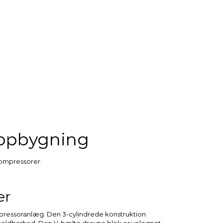
l opbygning
kompressorer.
er
ompressoranlæg. Den 3-cylindrede konstruktion