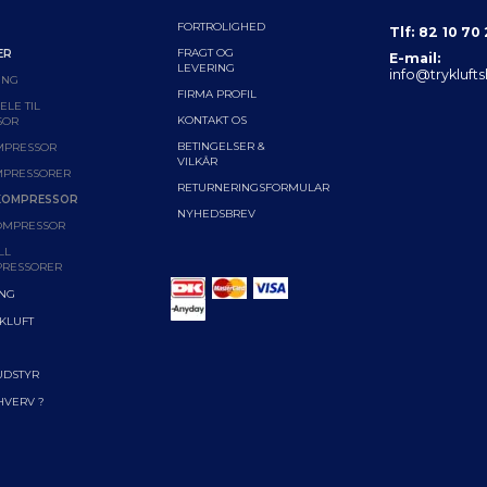
FORTROLIGHED
Tlf: 82 10 70
FRAGT OG
ER
E-mail:
LEVERING
info@trykluft
ING
FIRMA PROFIL
LE TIL
KONTAKT OS
SOR
BETINGELSER &
MPRESSOR
VILKÅR
MPRESSORER
RETURNERINGSFORMULAR
KOMPRESSOR
NYHEDSBREV
OMPRESSOR
LL
RESSORER
ING
YKLUFT
UDSTYR
RHVERV ?