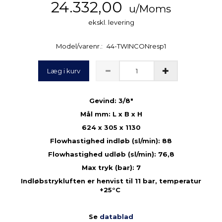
24.332,00
u/Moms
ekskl. levering
Model/varenr.:
44-TWINCONresp1
Læg i kurv
Gevind: 3/8"
Mål mm: L x B x H
624 x 305 x 1130
Flowhastighed indløb (sl/min): 88
Flowhastighed udløb (sl/min): 76,8
Max tryk (bar): 7
Indløbstrykluften er henvist til 11 bar, temperatur
+25°C
Se
datablad