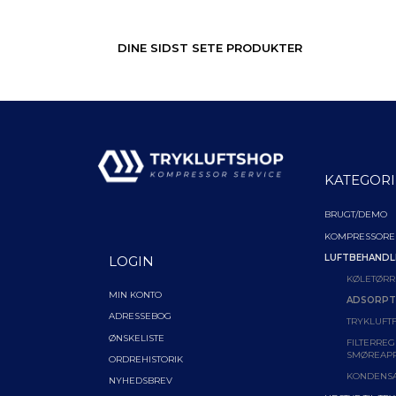
DINE SIDST SETE PRODUKTER
KATEGORI
BRUGT/DEMO
KOMPRESSORE
LUFTBEHANDL
LOGIN
KØLETØRR
MIN KONTO
ADSORPT
ADRESSEBOG
TRYKLUFTF
ØNSKELISTE
FILTERREG
SMØREAP
ORDREHISTORIK
KONDENS
NYHEDSBREV