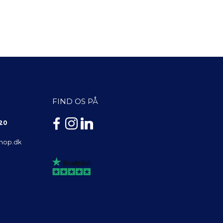
FIND OS PÅ
 20
shop.dk