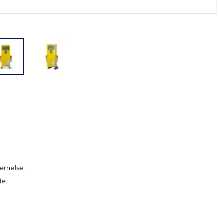
jernelse.
de.