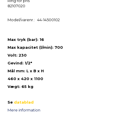
Ring for pris
82107020
Model/varenr.:
44-14500102
Max tryk (bar): 16
Max kapacitet (l/min): 700
Volt: 230
Gevind: 1/2"
Mål mm: L x B x H
460 x 420 x 1100
Vægt: 65 kg
Se
datablad
Mere information