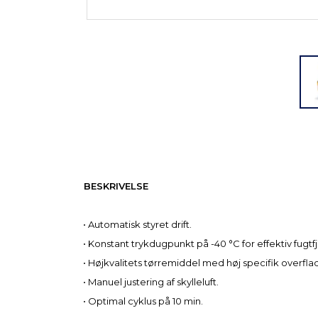
BESKRIVELSE
• Automatisk styret drift.
• Konstant trykdugpunkt på -40 °C for effektiv fugtf
• Højkvalitets tørremiddel med høj specifik overfla
• Manuel justering af skylleluft.
• Optimal cyklus på 10 min.