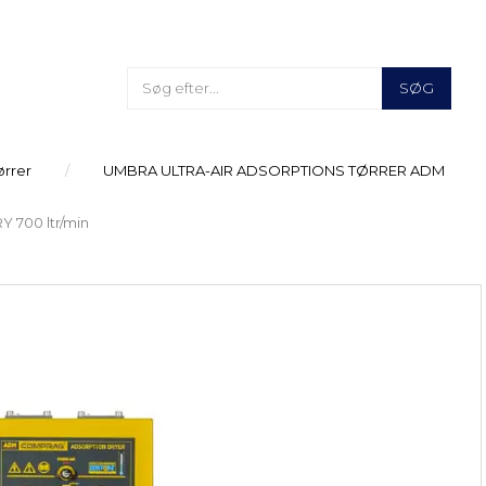
SØG
ørrer
UMBRA ULTRA-AIR ADSORPTIONS TØRRER ADM
 700 ltr/min