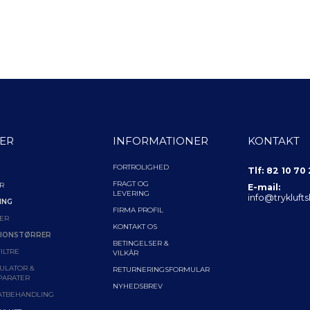
ER
INFORMATIONER
KONTAKT
FORTROLIGHED
Tlf: 82 10 70
FRAGT OG
R
E-mail:
LEVERING
info@trykluft
ING
FIRMA PROFIL
ER
KONTAKT OS
IONSTØRRER
BETINGELSER &
ILTRE
VILKÅR
ULATOR &
RETURNERINGSFORMULAR
PARATER
NYHEDSBREV
ATBEHANDLING