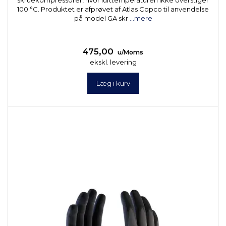
skruekompressorer, hvor lufttemperaturen ikke overstiger
100 °C. Produktet er afprøvet af Atlas Copco til anvendelse
på model GA skr
...mere
475,00
u/Moms
ekskl. levering
Læg i kurv