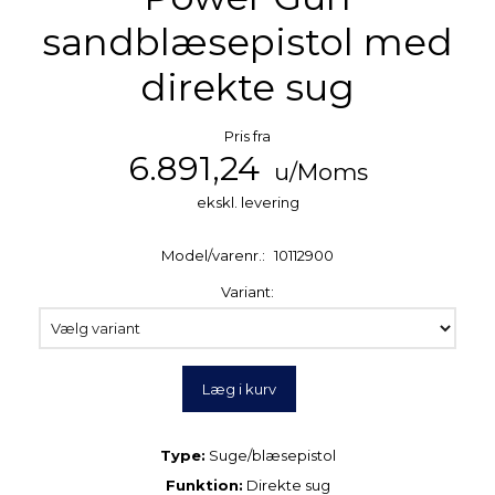
sandblæsepistol med
direkte sug
Pris fra
6.891,24
u/Moms
ekskl. levering
Model/varenr.:
10112900
Variant:
Læg i kurv
Type:
Suge/blæsepistol
Funktion:
Direkte sug