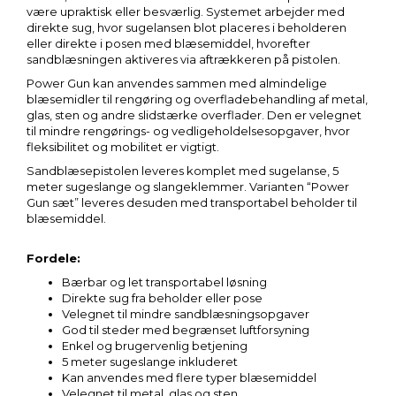
være upraktisk eller besværlig. Systemet arbejder med
direkte sug, hvor sugelansen blot placeres i beholderen
eller direkte i posen med blæsemiddel, hvorefter
sandblæsningen aktiveres via aftrækkeren på pistolen.
Power Gun kan anvendes sammen med almindelige
blæsemidler til rengøring og overfladebehandling af metal,
glas, sten og andre slidstærke overflader. Den er velegnet
til mindre rengørings- og vedligeholdelsesopgaver, hvor
fleksibilitet og mobilitet er vigtigt.
Sandblæsepistolen leveres komplet med sugelanse, 5
meter sugeslange og slangeklemmer. Varianten “Power
Gun sæt” leveres desuden med transportabel beholder til
blæsemiddel.
Fordele:
Bærbar og let transportabel løsning
Direkte sug fra beholder eller pose
Velegnet til mindre sandblæsningsopgaver
God til steder med begrænset luftforsyning
Enkel og brugervenlig betjening
5 meter sugeslange inkluderet
Kan anvendes med flere typer blæsemiddel
Velegnet til metal, glas og sten