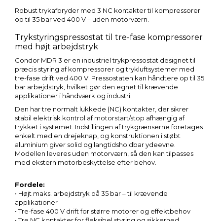
Robust trykafbryder med 3 NC kontakter til kompressorer
op til 35 bar ved 400 V – uden motorværn.
Trykstyringspressostat til tre-fase kompressorer
med højt arbejdstryk
Condor MDR 3 er en industriel trykpressostat designet til
præcis styring af kompressorer og trykluftsystemer med
tre-fase drift ved 400 V. Pressostaten kan håndtere op til 35
bar arbejdstryk, hvilket gør den egnet til krævende
applikationer i håndværk og industri.
Den har tre normalt lukkede (NC) kontakter, der sikrer
stabil elektrisk kontrol af motorstart/stop afhængig af
trykket i systemet. Indstillingen af trykgrænserne foretages
enkelt med en drejeknap, og konstruktionen i støbt
aluminium giver solid og langtidsholdbar ydeevne.
Modellen leveres uden motorværn, så den kan tilpasses
med ekstern motorbeskyttelse efter behov.
Fordele:
• Højt maks. arbejdstryk på 35 bar – til krævende
applikationer
• Tre-fase 400 V drift for større motorer og effektbehov
• Tre NC kontakter for fleksibel styring og sikkerhed