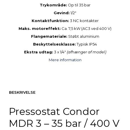
Trykområde:
Op til 35 bar
Gevind:
1/2″
Kontaktfunktion:
3 NC kontakter
Maks. motoreffekt:
Ca. 7,5 kW (AC3 ved 400 V)
Flangemateriale
:
Støbt aluminium
Beskyttelsesklasse:
Typisk IP54
Ekstra udtag:
3 x 1/4″
(afhænger af model)
Mere information
BESKRIVELSE
Pressostat Condor
MDR 3 – 35 bar / 400 V