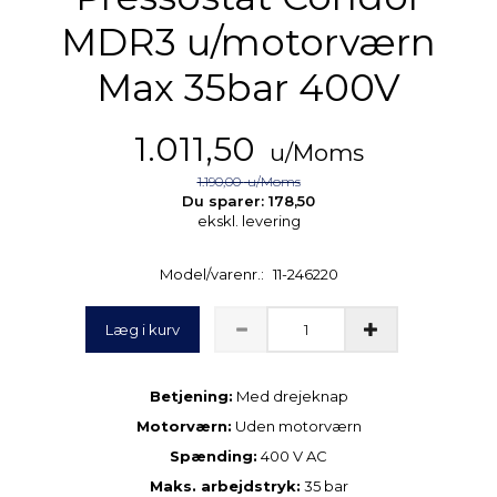
MDR3 u/motorværn
Max 35bar 400V
1.011,50
u/Moms
1.190,00
u/Moms
Du sparer:
178,50
ekskl. levering
Model/varenr.:
11-246220
Læg i kurv
Betjening:
Med drejeknap
Motorværn:
Uden motorværn
Spænding:
400 V AC
Maks. arbejdstryk:
35 bar