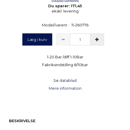
1.143,00
u/Moms
Du sparer:
171,45
ekskl. levering
Model/varenr.:
11-260776
Læg i kurv
1-20 Bar /diff 1-10Bar
Fabriksindstilling 8/10bar
Se
datablad
Mere information
BESKRIVELSE