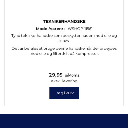
TEKNIKERHANDSKE
Model/varenr.:
WSHOP-11561
Tynd teknikerhandske som beskytter huden mod olie og
snavs.
Det anbefales at bruge denne handske når der arbejdes
med olie og filterskift på kompressor.
29,95
u/Moms
ekskl. levering
Læg i kurv