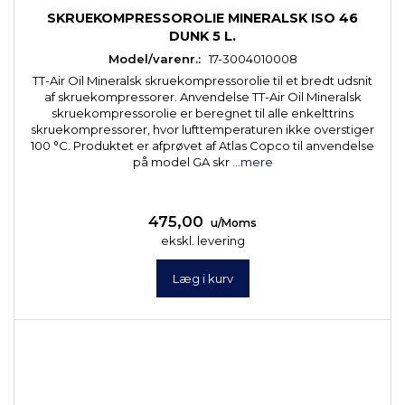
SKRUEKOMPRESSOROLIE MINERALSK ISO 46
DUNK 5 L.
Model/varenr.:
17-3004010008
TT-Air Oil Mineralsk skruekompressorolie til et bredt udsnit
af skruekompressorer. Anvendelse TT-Air Oil Mineralsk
skruekompressorolie er beregnet til alle enkelttrins
skruekompressorer, hvor lufttemperaturen ikke overstiger
100 °C. Produktet er afprøvet af Atlas Copco til anvendelse
på model GA skr
...mere
475,00
u/Moms
ekskl. levering
Læg i kurv