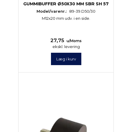
GUMMIBUFFER Ø50X30 MM SBR SH 57
Model/varenr.:
89-39.D50/30
M12x20 mm udv. i en side.
27,75
u/Moms
ekskl. levering
Læg i kurv