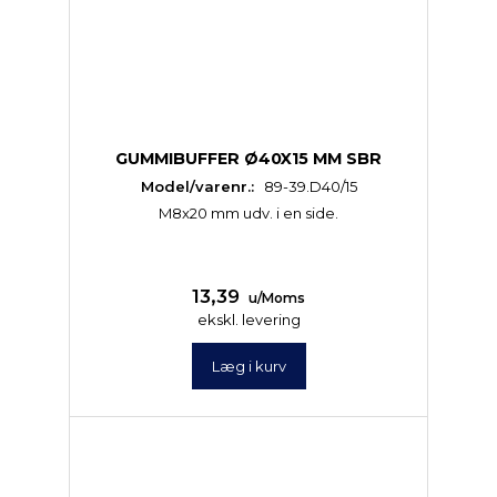
GUMMIBUFFER Ø40X15 MM SBR
Model/varenr.:
89-39.D40/15
M8x20 mm udv. i en side.
13,39
u/Moms
ekskl. levering
Læg i kurv