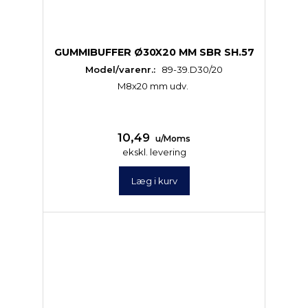
GUMMIBUFFER Ø30X20 MM SBR SH.57
Model/varenr.:
89-39.D30/20
M8x20 mm udv.
10,49
u/Moms
ekskl. levering
Læg i kurv