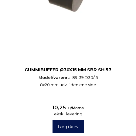
GUMMIBUFFER Ø30X15 MM SBR SH.57
Model/varenr.:
89-39.D30/15
8x20 mm udv. i den ene side
10,25
u/Moms
ekskl. levering
Læg i kurv