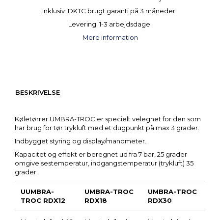
Inklusiv: DKTC brugt garanti på 3 måneder.
Levering: 1-3 arbejdsdage.
Mere information
BESKRIVELSE
Køletørrer UMBRA-TROC er specielt velegnet for den som
har brug for tør trykluft med et dugpunkt på max 3 grader.
Indbygget styring og display/manometer.
Kapacitet og effekt er beregnet ud fra 7 bar, 25 grader
omgivelsestemperatur, indgangstemperatur (trykluft) 35
grader.
UUMBRA-
UMBRA-TROC
UMBRA-TROC
TROC RDX12
RDX18
RDX30