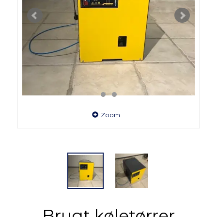
Zoom
Brugt køletørrer