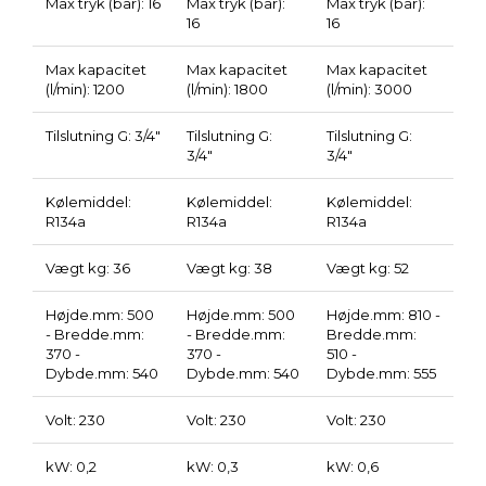
Max tryk (bar): 16
Max tryk (bar):
Max tryk (bar):
16
16
Max kapacitet
Max kapacitet
Max kapacitet
(l/min): 1200
(l/min): 1800
(l/min): 3000
Tilslutning G: 3/4"
Tilslutning G:
Tilslutning G:
3/4"
3/4"
Kølemiddel:
Kølemiddel:
Kølemiddel:
R134a
R134a
R134a
Vægt kg: 36
Vægt kg: 38
Vægt kg: 52
Højde.mm: 500
Højde.mm: 500
Højde.mm: 810 -
- Bredde.mm:
- Bredde.mm:
Bredde.mm:
370 -
370 -
510 -
Dybde.mm: 540
Dybde.mm: 540
Dybde.mm: 555
Volt: 230
Volt: 230
Volt: 230
kW: 0,2
kW: 0,3
kW: 0,6