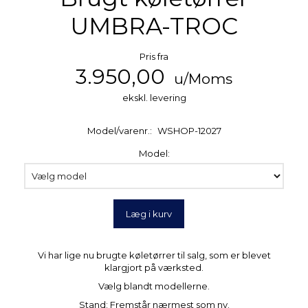
UMBRA-TROC
Pris fra
3.950,00
u/Moms
ekskl. levering
Model/varenr.:
WSHOP-12027
Model:
Læg i kurv
Vi har lige nu brugte køletørrer til salg, som er blevet
klargjort på værksted.
Vælg blandt modellerne.
Stand: Fremstår nærmest som ny.