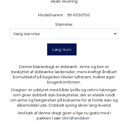
ekskl. levering
Model/varenr.:
99-10130700
Størrelse:
Læg i kurv
Denne blæsedragt er slidstærk. Arme og ben er
beskyttet af slidstærke lædersider, mens kraftigt åndbart
bomuldsstof på bagsiden tillader luftstrøm, hvilket øger
brugerkomforten.
Dragten er udstyret med både lynlås og velcro lukninger
som giver dobbelt støv beskyttelse, der er elastik rundt
om arme og fastgørelser på bukserne for at holde støv og
slibemiddel ude. Dobbelt syning sikrer lang levetid.
Ved køb af denne dragt giver vi lige nu gratis med i
pakken 1 sæt
Skindhandsker