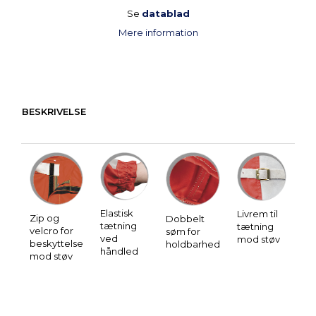
Se
datablad
Mere information
BESKRIVELSE
Elastisk
Livrem til
Zip og
Dobbelt
tætning
tætning
velcro for
søm for
ved
mod støv
beskyttelse
holdbarhed
håndled
mod støv