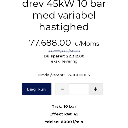
drev 45kW 10 bar
med variabel
hastighed
77.688,00
u/Moms
100.000,00
u/Moms
Du sparer:
22.312,00
ekskl. levering
Model/varenr.:
27-11300086
Læg i kurv
Tryk: 10 bar
Effekt kW: 45
Ydelse: 6000 l/min